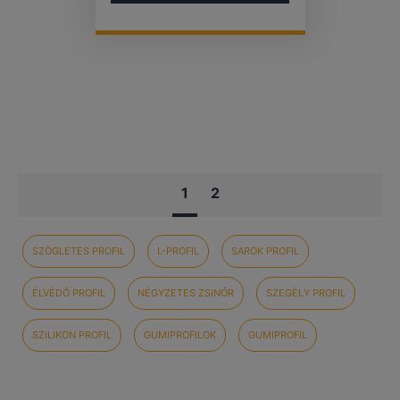
1
2
SZÖGLETES PROFIL
L-PROFIL
SAROK PROFIL
ÉLVÉDŐ PROFIL
NÉGYZETES ZSINÓR
SZEGÉLY PROFIL
SZILIKON PROFIL
GUMIPROFILOK
GUMIPROFIL