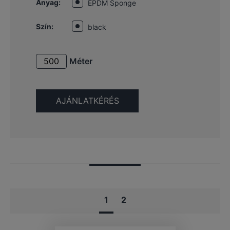
Anyag:
EPDM Sponge
Szín:
black
Méter
1
2