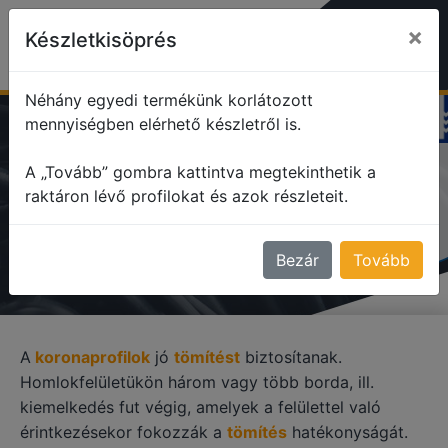
×
Készletkisöprés
Néhány egyedi termékünk korlátozott
mennyiségben elérhető készletről is.
profile
Korona profilok
A „Tovább” gombra kattintva megtekinthetik a
raktáron lévő profilokat és azok részleteit.
KORONA PROFILOK
Bezár
Tovább
A
koronaprofilok
jó
tömítést
biztosítanak.
Homlokfelületükön három vagy több borda, ill.
kiemelkedés fut végig, amelyek a felülettel való
érintkezésekor fokozzák a
tömítés
hatékonyságát.