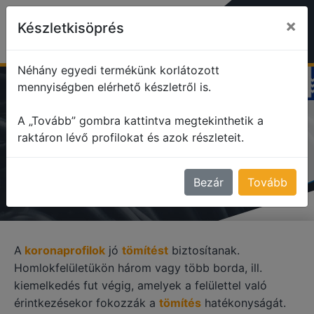
×
Készletkisöprés
Néhány egyedi termékünk korlátozott
mennyiségben elérhető készletről is.
profile
Korona profilok
A „Tovább” gombra kattintva megtekinthetik a
raktáron lévő profilokat és azok részleteit.
KORONA PROFILOK
Bezár
Tovább
A
koronaprofilok
jó
tömítést
biztosítanak.
Homlokfelületükön három vagy több borda, ill.
kiemelkedés fut végig, amelyek a felülettel való
érintkezésekor fokozzák a
tömítés
hatékonyságát.