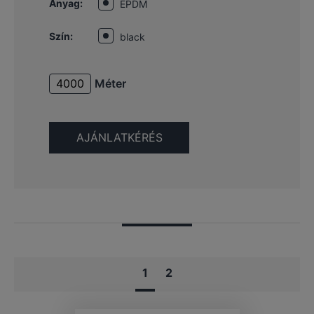
Anyag:
EPDM
Szín:
black
Méter
1
2