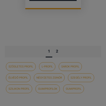
1
2
SZÖGLETES PROFIL
L-PROFIL
SAROK PROFIL
ÉLVÉDŐ PROFIL
NÉGYZETES ZSINÓR
SZEGÉLY PROFIL
SZILIKON PROFIL
GUMIPROFILOK
GUMIPROFIL