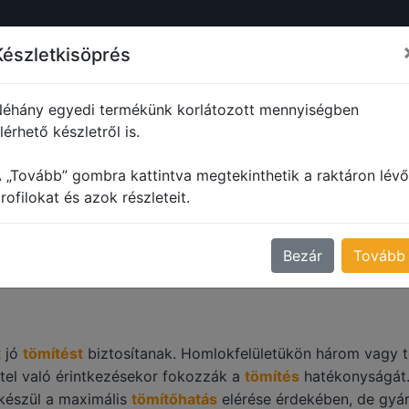
ŐL
PROFILOK
MŰANYAG PROFILOK
FORMADARABOK
M
Készletkisöprés
éhány egyedi termékünk korlátozott mennyiségben
lérhető készletről is.
Korona profilok
 „Tovább” gombra kattintva megtekinthetik a raktáron lévő
ONA PROFILOK
rofilokat és azok részleteit.
Bezár
Tovább
k
jó
tömítést
biztosítanak. Homlokfelületükön három vagy tö
ttel való érintkezésekor fokozzák a
tömítés
hatékonyságát.
készül a maximális
tömítőhatás
elérése érdekében, de gyá