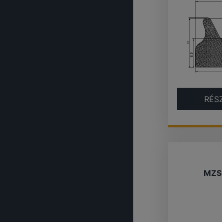
RÉS
MZS