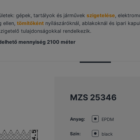
rületek: gépek, tartályok és járművek
szigetelése
, elektro
 ellen,
tömítőként
nyílászáróknál, ablakoknál és ipari kap
szigetelő tulajdonságokkal rendelkezik.
ndelhető mennyiség 2100 méter
MZS 25346
Anyag:
EPDM
Szín:
black