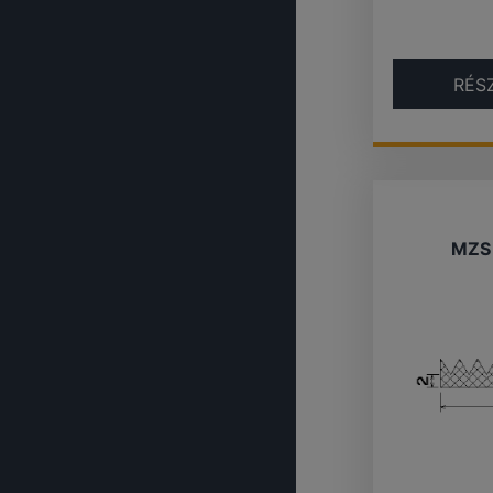
RÉS
MZS