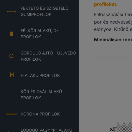
profilokat.
FEKTETŐ ÉS SZIGETELŐ
Felhasználási te
GUMIPROFILOK
por és nedvesség
előnyös. Kitűnő 
FÉLKÖR ALAKÚ, D-
PROFILOK
Minimálisan re
GÖRDÜLŐ AJTÓ - UJJVÉDŐ
PROFILOK
H ALAKÚ PROFILOK
KÖR ÉS OVÁL ALAKÚ
PROFILOK
KORONA PROFILOK
LOBOGÓ VAGY "P" ALAKÚ