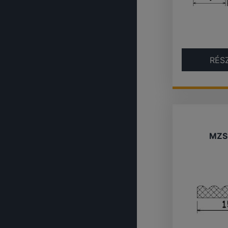
RÉS
MZS