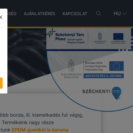
HU
INŐSÉG
AJÁNLATKÉRÉS
KAPCSOLAT
×
bb borda, ill. kiemelkedés fut végig,
 Termékeink nagy része
rtunk
EPDM gumiból is korona