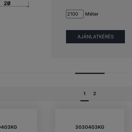
Méter
1
2
0403KG
3030403KG