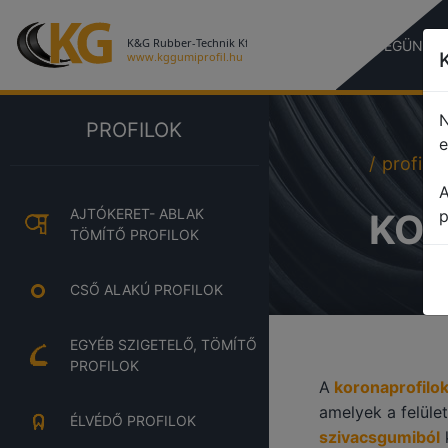
CÉGÜNKR
N
PROFILOK
e
profile
A
AJTÓKERET- ABLAK
KOR
p
TÖMÍTŐ PROFILOK
CSŐ ALAKÚ PROFILOK
EGYÉB SZIGETELŐ, TÖMÍTŐ
PROFILOK
A
koronaprofilo
amelyek a felüle
ÉLVÉDŐ PROFILOK
szivacsgumiból