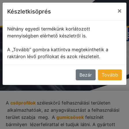
×
Készletkisöprés
Néhány egyedi termékünk korlátozott
mennyiségben elérhető készletről is.
profile
Cső alakú profilok
A „Tovább” gombra kattintva megtekinthetik a
raktáron lévő profilokat és azok részleteit.
CSŐ ALAKÚ PROFILOK
Bezár
Tovább
A
csőprofilok
széleskörű felhasználási területen
alkalmazhatóak, az anyagválasztást a felhasználási
terület szabja meg. A
gumicsövek
felszínét
bármilyen lézerfelirattal el tudjuk látni. A gyártott