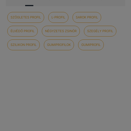
SZÖGLETES PROFIL
L-PROFIL
SAROK PROFIL
ÉLVÉDŐ PROFIL
NÉGYZETES ZSINÓR
SZEGÉLY PROFIL
SZILIKON PROFIL
GUMIPROFILOK
GUMIPROFIL