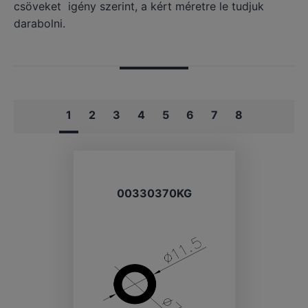
csöveket igény szerint, a kért méretre le tudjuk
darabolni.
1
2
3
4
5
6
7
8
00330370KG