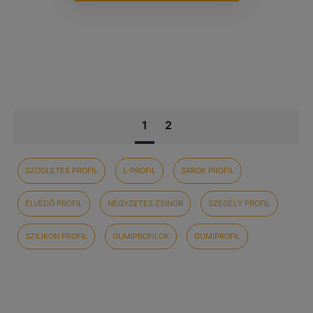
1
2
SZÖGLETES PROFIL
L-PROFIL
SAROK PROFIL
ÉLVÉDŐ PROFIL
NÉGYZETES ZSINÓR
SZEGÉLY PROFIL
SZILIKON PROFIL
GUMIPROFILOK
GUMIPROFIL