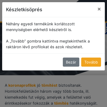
×
Készletkisöprés
Néhány egyedi termékünk korlátozott
mennyiségben elérhető készletről is.
profile
Korona profilok
A „Tovább” gombra kattintva megtekinthetik a
raktáron lévő profilokat és azok részleteit.
KORONA PROFILOK
Bezár
Tovább
A
koronaprofilok
jó
tömítést
biztosítanak.
Homlokfelületükön három vagy több borda, ill.
kiemelkedés fut végig, amelyek a felülettel való
érintkezésekor fokozzák a
tömítés
hatékonyságát.