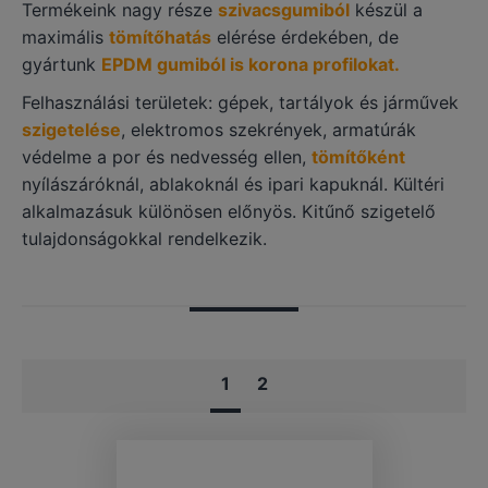
Termékeink nagy része
szivacsgumiból
készül a
maximális
tömítőhatás
elérése érdekében, de
gyártunk
EPDM gumiból is korona profilokat.
Felhasználási területek: gépek, tartályok és járművek
szigetelése
, elektromos szekrények, armatúrák
védelme a por és nedvesség ellen,
tömítőként
nyílászáróknál, ablakoknál és ipari kapuknál. Kültéri
alkalmazásuk különösen előnyös. Kitűnő szigetelő
tulajdonságokkal rendelkezik.
1
2