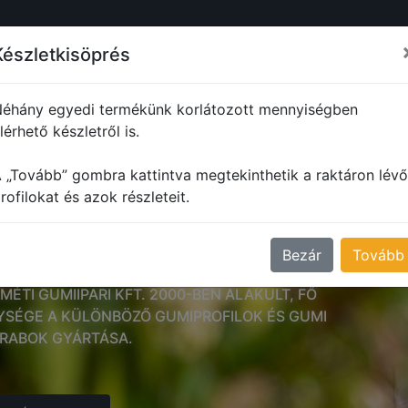
ŐL
PROFILOK
MŰANYAG PROFILOK
FORMADARABOK
M
Készletkisöprés
éhány egyedi termékünk korlátozott mennyiségben
lérhető készletről is.
 „Tovább” gombra kattintva megtekinthetik a raktáron lévő
rofilokat és azok részleteit.
SKEMÉTI GUMIIPARI KF
Bezár
Tovább
MÉTI GUMIIPARI KFT. 2000-BEN ALAKULT, FŐ
SÉGE A KÜLÖNBÖZŐ GUMIPROFILOK ÉS GUMI
RABOK GYÁRTÁSA.