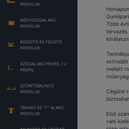
PROFILOK
Honlapun
Gumiipari 
NÉGYSZÖGALAKÚ
Több évti
PROFILOK
tervezés 
kínálatun
RÖGZÍTŐ ÉS FESZÍTŐ
PROFILOK
Termékpa
extrudál
SZÖGALAKÚ PROFIL / L-
mellett m
PROFIL
műanyagbó
SZORÍTÓBILINCS
Cégünk r
PROFILOK
biztosíta
TAKARÓ ÉS "T" ALAKÚ
Első szá
PROFILOK
való kiel
több inf