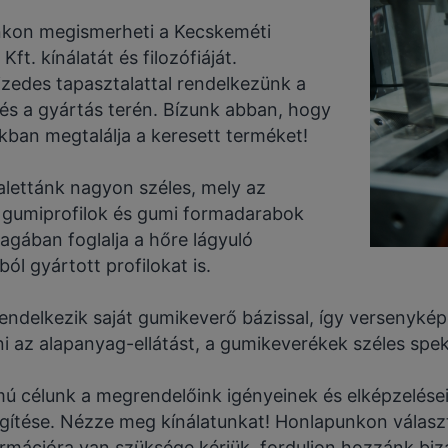
kon megismerheti a Kecskeméti
Kft. kínálatát és filozófiáját.
zedes tapasztalattal rendelkezünk a
és a gyártás terén. Bízunk abban, hogy
kban megtalálja a keresett terméket!
lettánk nagyon széles, mely az
t gumiprofilok és gumi formadarabok
agában foglalja a hőre lágyuló
l gyártott profilokat is.
endelkezik saját gumikeverő bázissal, így versenyké
ni az alapanyag-ellátást, a gumikeverékek széles spe
mú célunk a megrendelőink igényeinek és elképzelés
égítése. Nézze meg kínálatunkat! Honlapunkon válasz
ormációra van szüksége kérjük, forduljon hozzánk bi