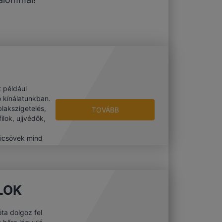
 például
tó kínálatunkban.
blakszigetelés,
TOVÁBB
ilok, ujjvédők,
micsövek mind
LOK
ta dolgoz fel