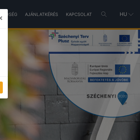
HU
INŐSÉG
AJÁNLATKÉRÉS
KAPCSOLAT
×
T