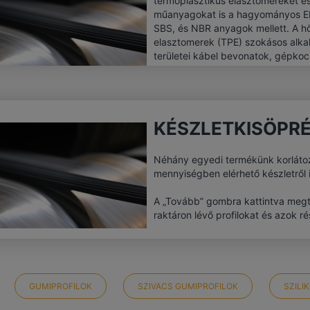
termoplasztikus elasztomereket és
műanyagokat is a hagyományos EP
SBS, és NBR anyagok mellett. A hő
elasztomerek (TPE) szokásos alka
területei kábel bevonatok, gépkoc
ablaktömítések, autó szőnyegek, 
műszerfal burkolatok, sport felsze
KÉSZLETKISÖPR
Néhány egyedi termékünk korláto
mennyiségben elérhető készletről i
A „Tovább” gombra kattintva megt
raktáron lévő profilokat és azok rés
GUMIPROFILOK
SZIVACS GUMIPROFILOK
SZILI