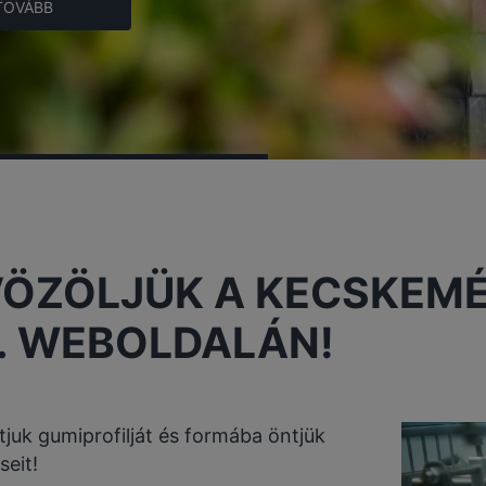
TOVÁBB
ÖZÖLJÜK A KECSKEMÉT
. WEBOLDALÁN!
tjuk gumiprofilját és formába öntjük
seit!