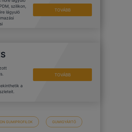
 hőre lágyuló
DM, szilikon,
TOVÁBB
re lágyuló
lmazási
si
légzsákok,
relések.
ÉS
zott
s.
TOVÁBB
ekinthetik a
zleteit.
KON GUMIPROFILOK
GUMIGYÁRTÓ