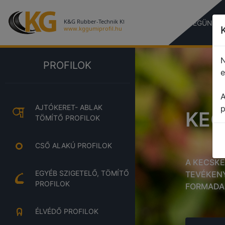
CÉGÜNKR
N
PROFILOK
e
A
AJTÓKERET- ABLAK
p
KEC
TÖMÍTŐ PROFILOK
CSŐ ALAKÚ PROFILOK
A KECSKE
EGYÉB SZIGETELŐ, TÖMÍTŐ
TEVÉKENY
PROFILOK
FORMADA
ÉLVÉDŐ PROFILOK