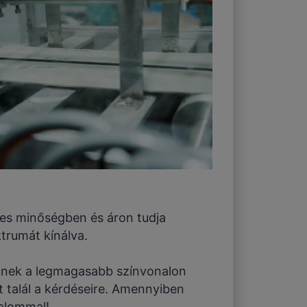
pes minőségben és áron tudja
ktrumát kínálva.
einek a legmagasabb színvonalon
t talál a kérdéseire. Amennyiben
zalommal!