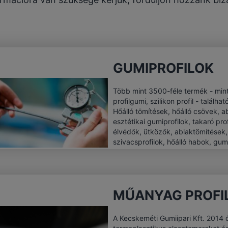
GUMIPROFILOK
Több mint 3500-féle termék - mint
profilgumi, szilikon profil - találha
Hőálló tömítések, hőálló csövek, a
esztétikai gumiprofilok, takaró prof
élvédők, ütközők, ablaktömítések,
szivacsprofilok, hőálló habok, gu
megtalálhatók kínálatunkban.
MŰANYAG PROFI
A Kecskeméti Gumiipari Kft. 2014 ó