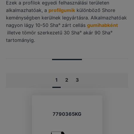
Ezek a profilok egyedi felhasználási területen
alkalmazhatóak, a
profilgumik
különböző Shore
keménységben kerülnek legyártásra. Alkalmazhatóak
nagyon lágy 10-50 Sha° zárt cellás
gumihabként
illetve tömör szerkezetű 30 Sha° akár 90 Sha°
tartományig.
1
2
3
7790365KG