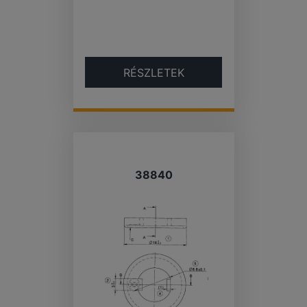
RÉSZLETEK
38840