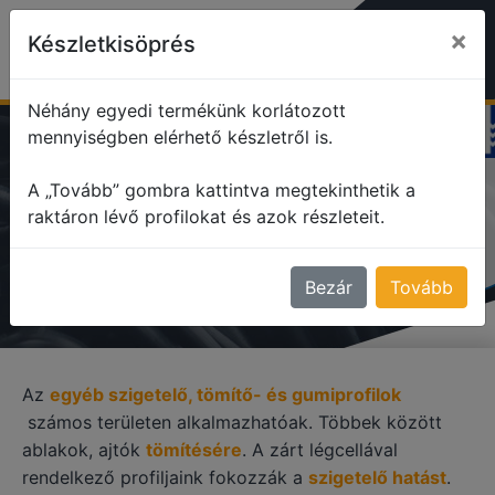
×
Készletkisöprés
Néhány egyedi termékünk korlátozott
mennyiségben elérhető készletről is.
profile
Egyéb szigetelő, tömítő profilok
A „Tovább” gombra kattintva megtekinthetik a
raktáron lévő profilokat és azok részleteit.
EGYÉB SZIGETELŐ, TÖMÍTŐ
PROFILOK
Bezár
Tovább
Az
egyéb szigetelő, tömítő- és gumiprofilok
számos területen alkalmazhatóak. Többek között
ablakok, ajtók
tömítésére
. A zárt légcellával
rendelkező profiljaink fokozzák a
szigetelő hatást
.