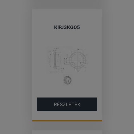
KIPJ3KG05
RÉSZLETEK