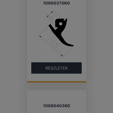
10960370KG
RÉSZLETEK
10980403KG