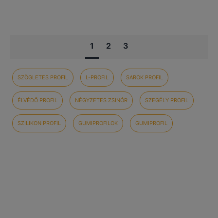
1
2
3
SZÖGLETES PROFIL
L-PROFIL
SAROK PROFIL
ÉLVÉDŐ PROFIL
NÉGYZETES ZSINÓR
SZEGÉLY PROFIL
SZILIKON PROFIL
GUMIPROFILOK
GUMIPROFIL