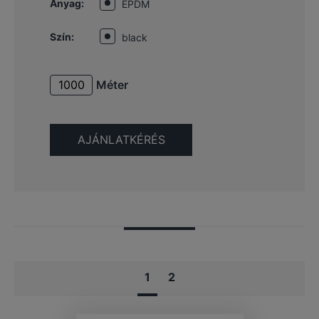
Anyag:
EPDM
Szín:
black
Méter
1
2