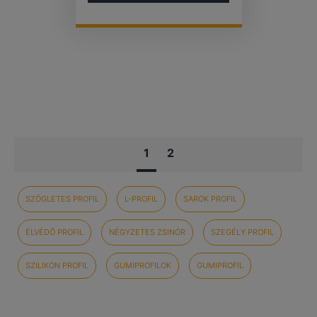
1
2
SZÖGLETES PROFIL
L-PROFIL
SAROK PROFIL
ÉLVÉDŐ PROFIL
NÉGYZETES ZSINÓR
SZEGÉLY PROFIL
SZILIKON PROFIL
GUMIPROFILOK
GUMIPROFIL