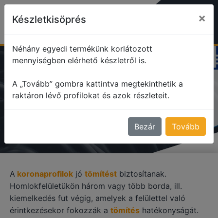
×
Készletkisöprés
Néhány egyedi termékünk korlátozott
mennyiségben elérhető készletről is.
profile
Korona profilok
A „Tovább” gombra kattintva megtekinthetik a
raktáron lévő profilokat és azok részleteit.
KORONA PROFILOK
Bezár
Tovább
A
koronaprofilok
jó
tömítést
biztosítanak.
Homlokfelületükön három vagy több borda, ill.
kiemelkedés fut végig, amelyek a felülettel való
érintkezésekor fokozzák a
tömítés
hatékonyságát.