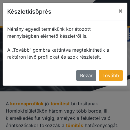
×
Készletkisöprés
Néhány egyedi termékünk korlátozott
mennyiségben elérhető készletről is.
profile
Korona profilok
A „Tovább” gombra kattintva megtekinthetik a
raktáron lévő profilokat és azok részleteit.
KORONA PROFILOK
Bezár
Tovább
A
koronaprofilok
jó
tömítést
biztosítanak.
Homlokfelületükön három vagy több borda, ill.
kiemelkedés fut végig, amelyek a felülettel való
érintkezésekor fokozzák a
tömítés
hatékonyságát.