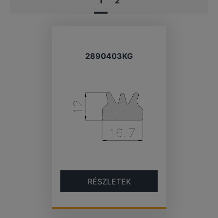
1
2
2890403KG
RÉSZLETEK