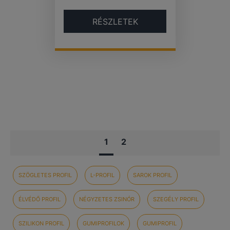
RÉSZLETEK
1
2
SZÖGLETES PROFIL
L-PROFIL
SAROK PROFIL
ÉLVÉDŐ PROFIL
NÉGYZETES ZSINÓR
SZEGÉLY PROFIL
SZILIKON PROFIL
GUMIPROFILOK
GUMIPROFIL