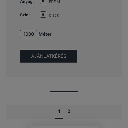
Anyag:
EPDM
Szín:
black
Méter
1
2