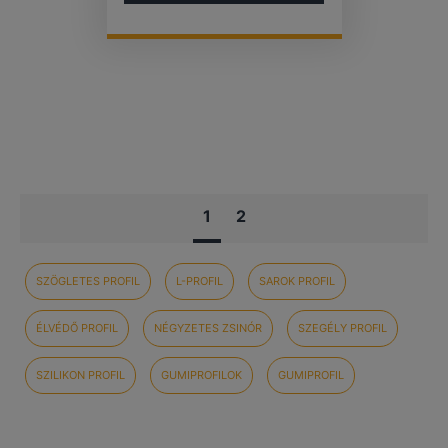
1
2
SZÖGLETES PROFIL
L-PROFIL
SAROK PROFIL
ÉLVÉDŐ PROFIL
NÉGYZETES ZSINÓR
SZEGÉLY PROFIL
SZILIKON PROFIL
GUMIPROFILOK
GUMIPROFIL