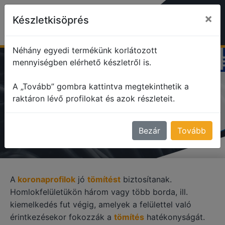
×
Készletkisöprés
Néhány egyedi termékünk korlátozott
mennyiségben elérhető készletről is.
profile
Korona profilok
A „Tovább” gombra kattintva megtekinthetik a
raktáron lévő profilokat és azok részleteit.
KORONA PROFILOK
Bezár
Tovább
A
koronaprofilok
jó
tömítést
biztosítanak.
Homlokfelületükön három vagy több borda, ill.
kiemelkedés fut végig, amelyek a felülettel való
érintkezésekor fokozzák a
tömítés
hatékonyságát.