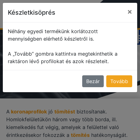
×
Készletkisöprés
Néhány egyedi termékünk korlátozott
mennyiségben elérhető készletről is.
profile
Korona profilok
A „Tovább” gombra kattintva megtekinthetik a
raktáron lévő profilokat és azok részleteit.
KORONA PROFILOK
Bezár
Tovább
A
koronaprofilok
jó
tömítést
biztosítanak.
Homlokfelületükön három vagy több borda, ill.
kiemelkedés fut végig, amelyek a felülettel való
érintkezésekor fokozzák a
tömítés
hatékonyságát.