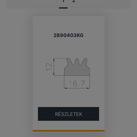
1
2
2890403KG
RÉSZLETEK