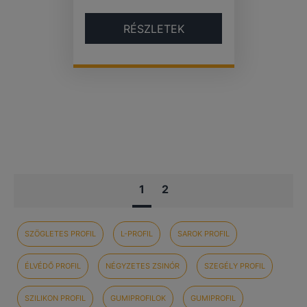
RÉSZLETEK
1
2
SZÖGLETES PROFIL
L-PROFIL
SAROK PROFIL
ÉLVÉDŐ PROFIL
NÉGYZETES ZSINÓR
SZEGÉLY PROFIL
SZILIKON PROFIL
GUMIPROFILOK
GUMIPROFIL