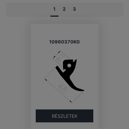
1
2
3
10960370KG
RÉSZLETEK