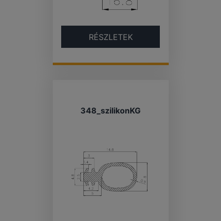
RÉSZLETEK
348_szilikonKG