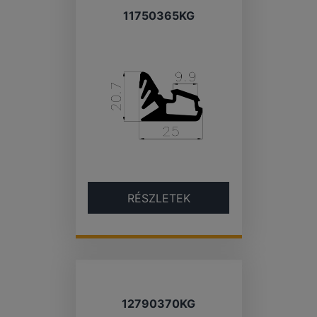
11750365KG
RÉSZLETEK
12790370KG