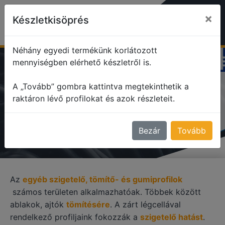
×
Készletkisöprés
Néhány egyedi termékünk korlátozott
mennyiségben elérhető készletről is.
profile
Egyéb szigetelő, tömítő profilok
A „Tovább” gombra kattintva megtekinthetik a
raktáron lévő profilokat és azok részleteit.
EGYÉB SZIGETELŐ, TÖMÍTŐ
PROFILOK
Bezár
Tovább
Az
egyéb szigetelő, tömítő- és gumiprofilok
számos területen alkalmazhatóak. Többek között
ablakok, ajtók
tömítésére
. A zárt légcellával
rendelkező profiljaink fokozzák a
szigetelő hatást
.