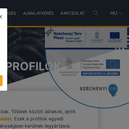
HU
INŐSÉG
AJÁNLATKÉRÉS
KAPCSOLAT
×
Ő PROFILOK
óak. Többek között ablakok, ajtók
hatást
. Ezek a profilok egyedi
nységben kerülnek legyártásra.