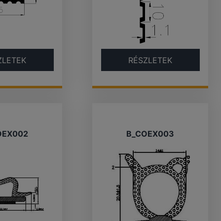
ZLETEK
RÉSZLETEK
OEX002
B_COEX003