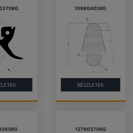
0370KG
10980403KG
ZLETEK
RÉSZLETEK
0365KG
12790370KG