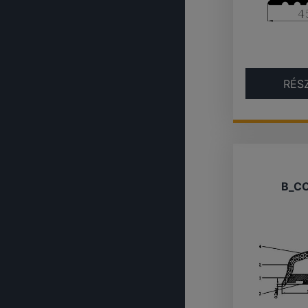
RÉS
B_C