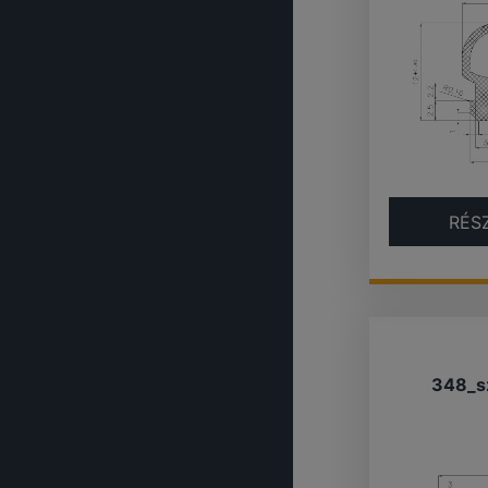
RÉS
348_s