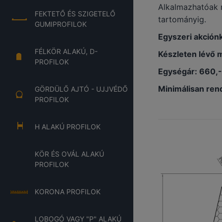
Alkalmazhatóak 
FEKTETŐ ÉS SZIGETELŐ
tartományig.
GUMIPROFILOK
Egyszeri akciónk
FÉLKÖR ALAKÚ, D-
Készleten lévő 
PROFILOK
Egységár: 660,
Minimálisan ren
GÖRDÜLŐ AJTÓ - UJJVÉDŐ
PROFILOK
H ALAKÚ PROFILOK
KÖR ÉS OVÁL ALAKÚ
PROFILOK
KORONA PROFILOK
LOBOGÓ VAGY "P" ALAKÚ