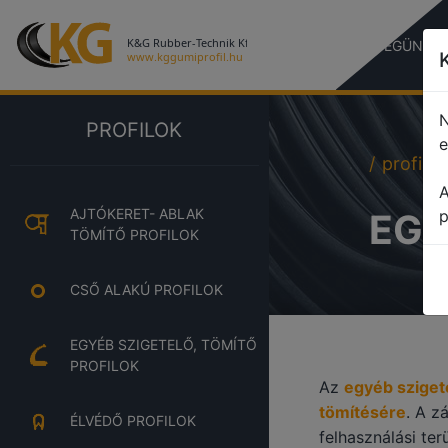
CÉGÜNKR
N
PROFILOK
e
profile
A
AJTÓKERET- ABLAK
EGY
p
TÖMÍTŐ PROFILOK
CSŐ ALAKÚ PROFILOK
EGYÉB SZIGETELŐ, TÖMÍTŐ
PROFILOK
Az
egyéb szigete
tömítésére
. A z
ÉLVÉDŐ PROFILOK
felhasználási te