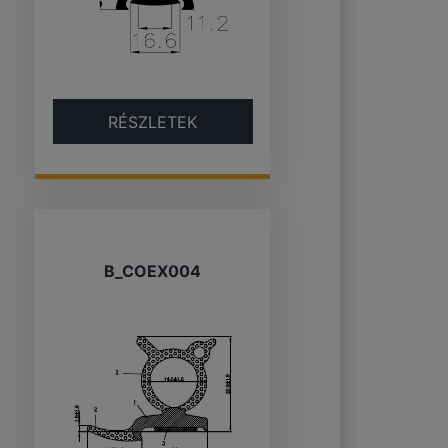
RÉSZLETEK
B_COEX004