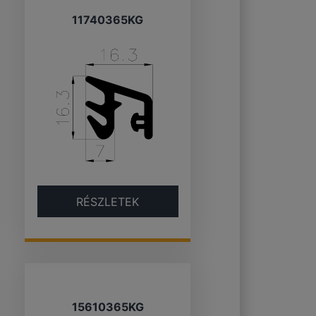
11740365KG
RÉSZLETEK
15610365KG