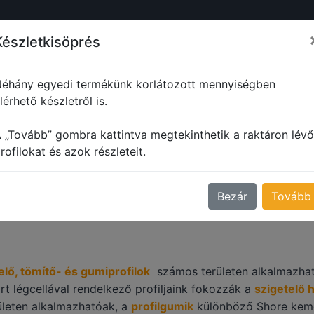
ŐL
PROFILOK
MŰANYAG PROFILOK
FORMADARABOK
M
Készletkisöprés
éhány egyedi termékünk korlátozott mennyiségben
lérhető készletről is.
Egyéb szigetelő, tömítő profilok
 „Tovább” gombra kattintva megtekinthetik a raktáron lévő
ÉB SZIGETELŐ, TÖMÍT
rofilokat és azok részleteit.
Bezár
Tovább
lő, tömítő- és gumiprofilok
számos területen alkalmazhat
árt légcellával rendelkező profiljaink fokozzák a
szigetelő 
rületen alkalmazhatóak, a
profilgumik
különböző Shore kemé