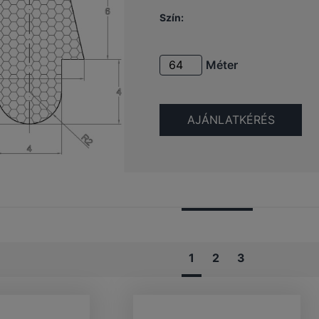
Szín:
Méter
1
2
3