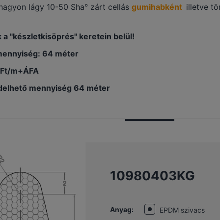
nagyon lágy 10-50 Sha° zárt cellás
gumihabként
illetve 
 a "készletkisöprés" keretein belül!
mennyiség: 64 méter
-Ft/m+ÁFA
delhető mennyiség 64 méter
10980403KG
Anyag:
EPDM szivacs