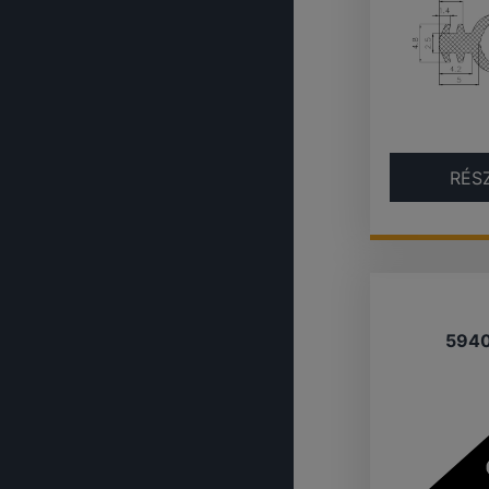
RÉS
594