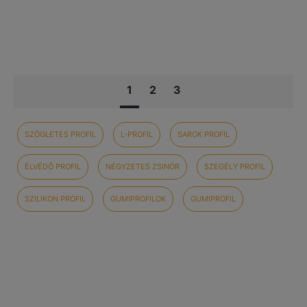
1
2
3
SZÖGLETES PROFIL
L-PROFIL
SAROK PROFIL
ÉLVÉDŐ PROFIL
NÉGYZETES ZSINÓR
SZEGÉLY PROFIL
SZILIKON PROFIL
GUMIPROFILOK
GUMIPROFIL