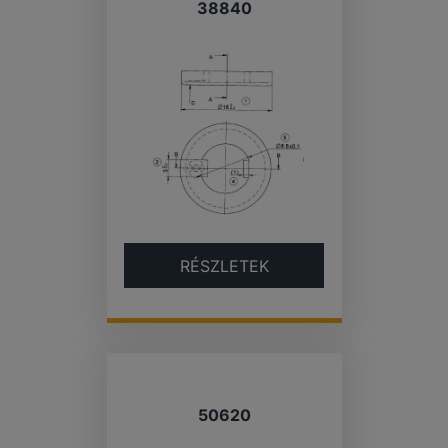
38840
RÉSZLETEK
50620