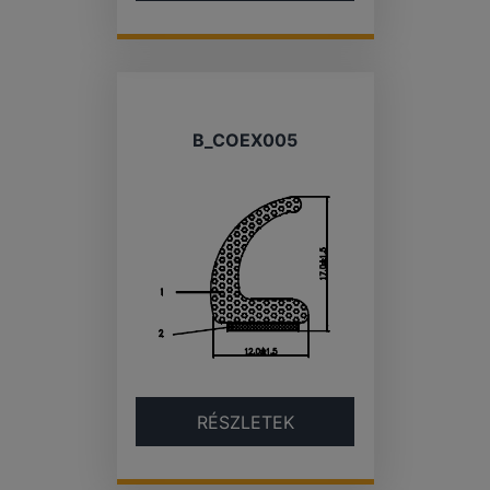
B_COEX005
RÉSZLETEK