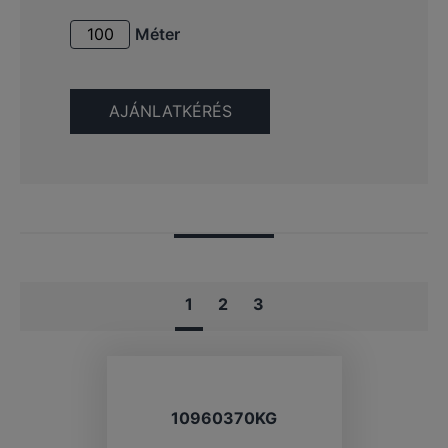
Méter
1
2
3
10960370KG