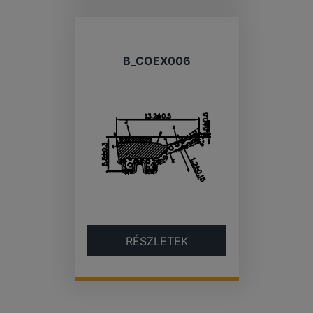
B_COEX006
RÉSZLETEK