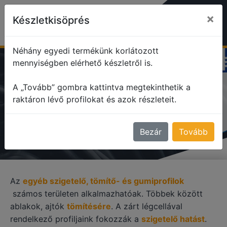
×
Készletkisöprés
Néhány egyedi termékünk korlátozott
mennyiségben elérhető készletről is.
profile
Egyéb szigetelő, tömítő profilok
A „Tovább” gombra kattintva megtekinthetik a
raktáron lévő profilokat és azok részleteit.
EGYÉB SZIGETELŐ, TÖMÍTŐ
PROFILOK
Bezár
Tovább
Az
egyéb szigetelő, tömítő- és gumiprofilok
számos területen alkalmazhatóak. Többek között
ablakok, ajtók
tömítésére
. A zárt légcellával
rendelkező profiljaink fokozzák a
szigetelő hatást
.