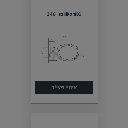
348_szilikonKG
RÉSZLETEK