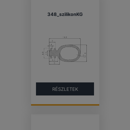
348_szilikonKG
RÉSZLETEK