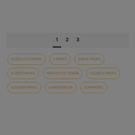
1
2
3
SZÖGLETES PROFIL
L-PROFIL
SAROK PROFIL
ÉLVÉDŐ PROFIL
NÉGYZETES ZSINÓR
SZEGÉLY PROFIL
SZILIKON PROFIL
GUMIPROFILOK
GUMIPROFIL