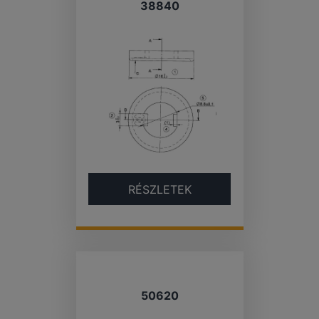
38840
RÉSZLETEK
50620