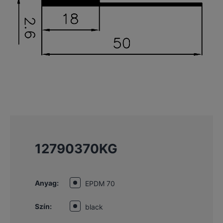
12790370KG
Anyag:
EPDM 70
Szín:
black