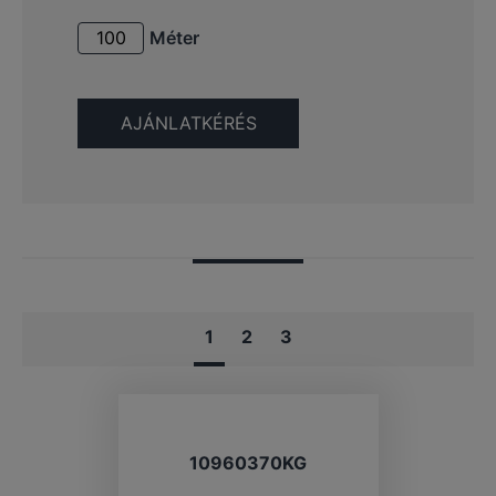
Méter
1
2
3
10960370KG