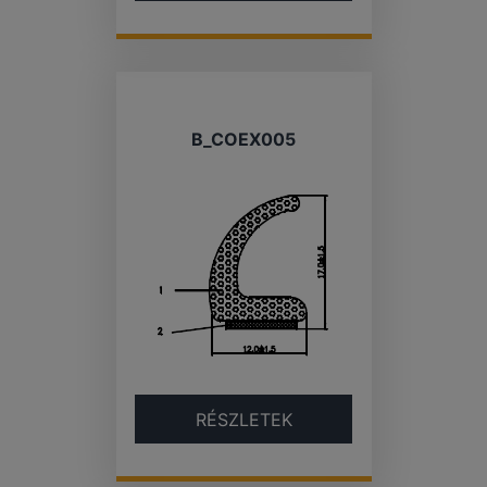
B_COEX005
RÉSZLETEK