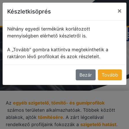
×
Készletkisöprés
Néhány egyedi termékünk korlátozott
mennyiségben elérhető készletről is.
profile
Egyéb szigetelő, tömítő profilok
A „Tovább” gombra kattintva megtekinthetik a
raktáron lévő profilokat és azok részleteit.
EGYÉB SZIGETELŐ, TÖMÍTŐ
PROFILOK
Bezár
Tovább
Az
egyéb szigetelő, tömítő- és gumiprofilok
számos területen alkalmazhatóak. Többek között
ablakok, ajtók
tömítésére
. A zárt légcellával
rendelkező profiljaink fokozzák a
szigetelő hatást
.