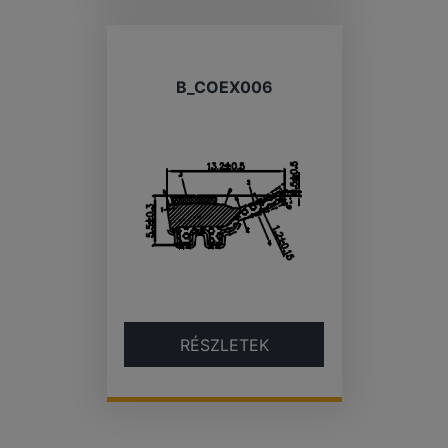
B_COEX006
RÉSZLETEK