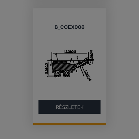
B_COEX006
RÉSZLETEK