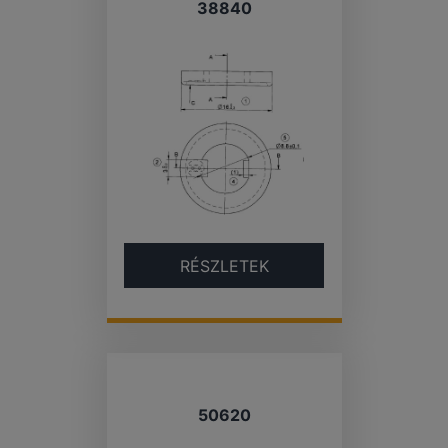
38840
RÉSZLETEK
50620