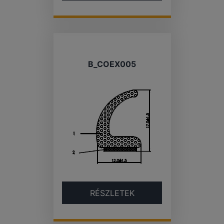
B_COEX005
RÉSZLETEK