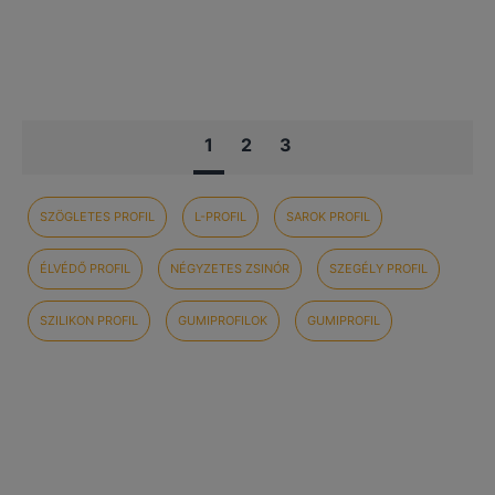
1
2
3
SZÖGLETES PROFIL
L-PROFIL
SAROK PROFIL
ÉLVÉDŐ PROFIL
NÉGYZETES ZSINÓR
SZEGÉLY PROFIL
SZILIKON PROFIL
GUMIPROFILOK
GUMIPROFIL