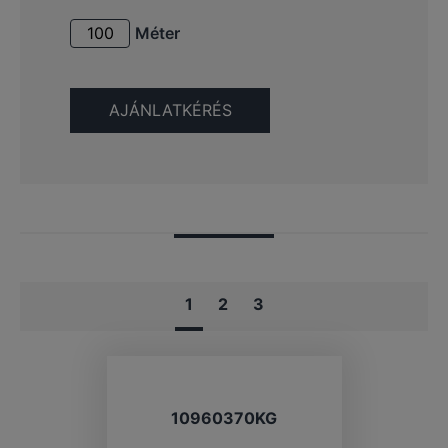
Méter
1
2
3
10960370KG