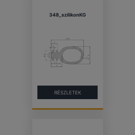
348_szilikonKG
RÉSZLETEK