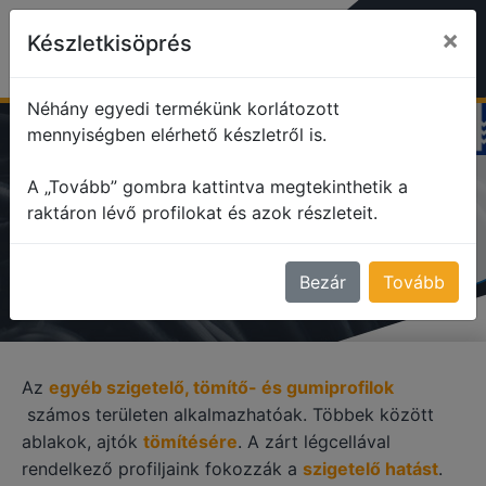
×
Készletkisöprés
Néhány egyedi termékünk korlátozott
mennyiségben elérhető készletről is.
profile
Egyéb szigetelő, tömítő profilok
A „Tovább” gombra kattintva megtekinthetik a
raktáron lévő profilokat és azok részleteit.
EGYÉB SZIGETELŐ, TÖMÍTŐ
PROFILOK
Bezár
Tovább
Az
egyéb szigetelő, tömítő- és gumiprofilok
számos területen alkalmazhatóak. Többek között
ablakok, ajtók
tömítésére
. A zárt légcellával
rendelkező profiljaink fokozzák a
szigetelő hatást
.