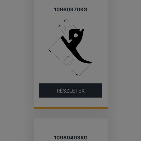
10960370KG
RÉSZLETEK
10980403KG