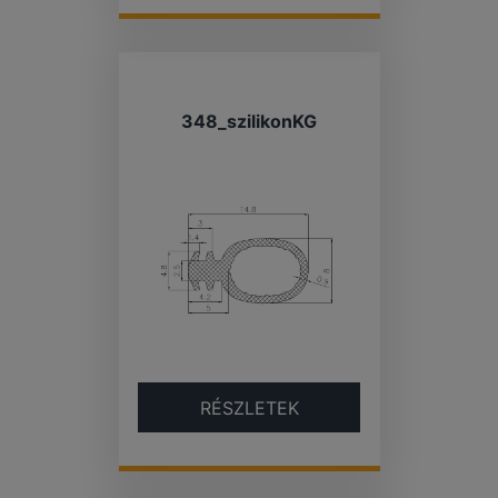
348_szilikonKG
RÉSZLETEK