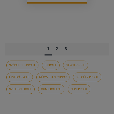
1
2
3
SZÖGLETES PROFIL
L-PROFIL
SAROK PROFIL
ÉLVÉDŐ PROFIL
NÉGYZETES ZSINÓR
SZEGÉLY PROFIL
SZILIKON PROFIL
GUMIPROFILOK
GUMIPROFIL