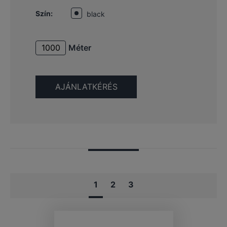
Szín:
black
Méter
1
2
3