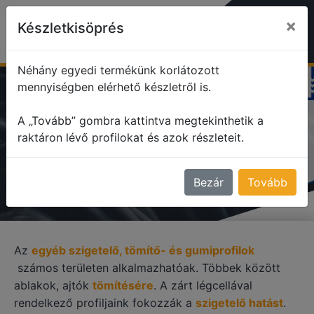
×
Készletkisöprés
Néhány egyedi termékünk korlátozott
mennyiségben elérhető készletről is.
profile
Egyéb szigetelő, tömítő profilok
A „Tovább” gombra kattintva megtekinthetik a
raktáron lévő profilokat és azok részleteit.
EGYÉB SZIGETELŐ, TÖMÍTŐ
PROFILOK
Bezár
Tovább
Az
egyéb szigetelő, tömítő- és gumiprofilok
számos területen alkalmazhatóak. Többek között
ablakok, ajtók
tömítésére
. A zárt légcellával
rendelkező profiljaink fokozzák a
szigetelő hatást
.