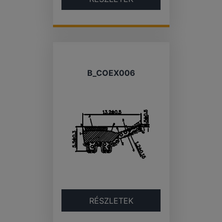
B_COEX006
RÉSZLETEK