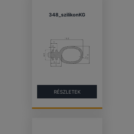
348_szilikonKG
RÉSZLETEK