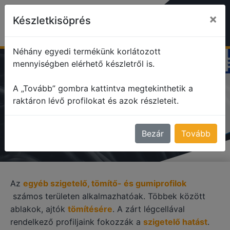
×
Készletkisöprés
Néhány egyedi termékünk korlátozott
mennyiségben elérhető készletről is.
profile
Egyéb szigetelő, tömítő profilok
A „Tovább” gombra kattintva megtekinthetik a
raktáron lévő profilokat és azok részleteit.
EGYÉB SZIGETELŐ, TÖMÍTŐ
PROFILOK
Bezár
Tovább
Az
egyéb szigetelő, tömítő- és gumiprofilok
számos területen alkalmazhatóak. Többek között
ablakok, ajtók
tömítésére
. A zárt légcellával
rendelkező profiljaink fokozzák a
szigetelő hatást
.