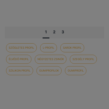
1
2
3
SZÖGLETES PROFIL
L-PROFIL
SAROK PROFIL
ÉLVÉDŐ PROFIL
NÉGYZETES ZSINÓR
SZEGÉLY PROFIL
SZILIKON PROFIL
GUMIPROFILOK
GUMIPROFIL