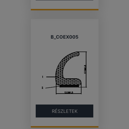
B_COEX005
RÉSZLETEK