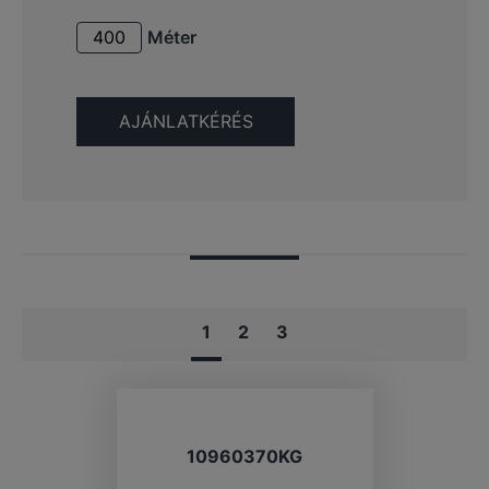
Méter
1
2
3
10960370KG