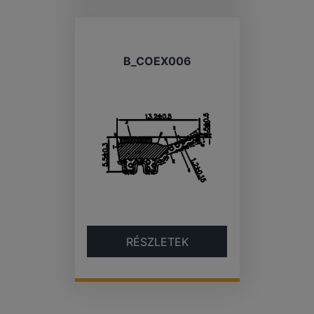
B_COEX006
RÉSZLETEK