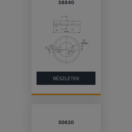
38840
RÉSZLETEK
50620