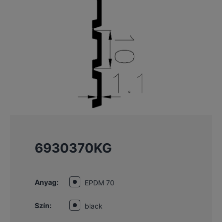
6930370KG
Anyag:
EPDM 70
Szín:
black