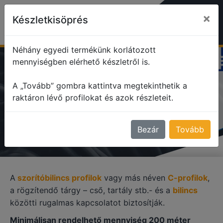
×
Készletkisöprés
Néhány egyedi termékünk korlátozott
mennyiségben elérhető készletről is.
profile
Szorítóbilincs profilok
A „Tovább” gombra kattintva megtekinthetik a
raktáron lévő profilokat és azok részleteit.
SZORÍTÓBILINCS PROFILOK
Bezár
Tovább
A
szorítóbilincs profilok
vagy más néven
C-profilok
,
a rögzítendő tárgy – cső, tartály stb.- és a
bilincs
közötti rugalmas kapcsolatot biztosítják.
Minimálisan rendelhető mennyiség 200 méter