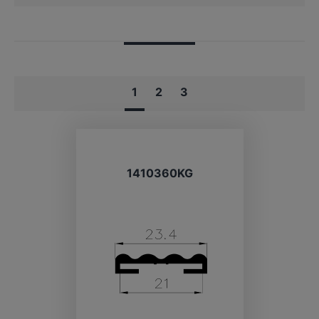
1
2
3
1410360KG