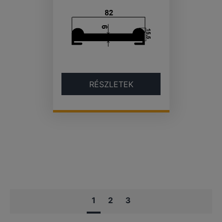
RÉSZLETEK
1
2
3