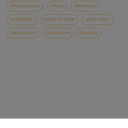
SZÖGLETES PROFIL
L-PROFIL
SAROK PROFIL
ÉLVÉDŐ PROFIL
NÉGYZETES ZSINÓR
SZEGÉLY PROFIL
SZILIKON PROFIL
GUMIPROFILOK
GUMIPROFIL