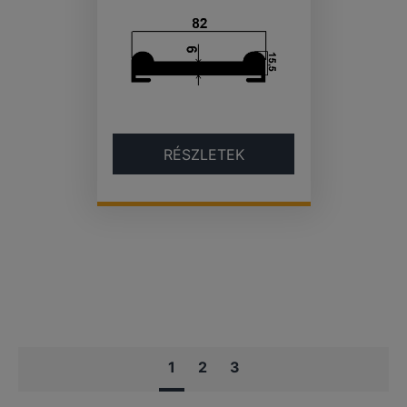
RÉSZLETEK
1
2
3