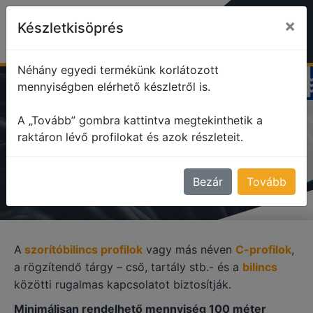
×
Készletkisöprés
Néhány egyedi termékünk korlátozott
mennyiségben elérhető készletről is.
profile
Szorítóbilincs profilok
A „Tovább” gombra kattintva megtekinthetik a
raktáron lévő profilokat és azok részleteit.
SZORÍTÓBILINCS PROFILOK
Bezár
Tovább
A
szorítóbilincs profilok
vagy más néven
C-profilok
,
a rögzítendő tárgy – cső, tartály stb.- és a
bilincs
közötti rugalmas kapcsolatot biztosítják.
Minimálisan rendelhető mennyiség 100 méter