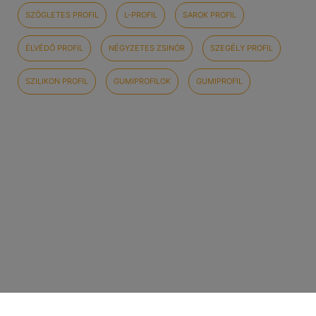
SZÖGLETES PROFIL
L-PROFIL
SAROK PROFIL
ÉLVÉDŐ PROFIL
NÉGYZETES ZSINÓR
SZEGÉLY PROFIL
SZILIKON PROFIL
GUMIPROFILOK
GUMIPROFIL