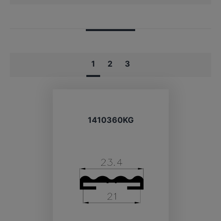
1
2
3
1410360KG