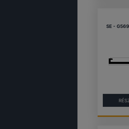
SE - G56
RÉS