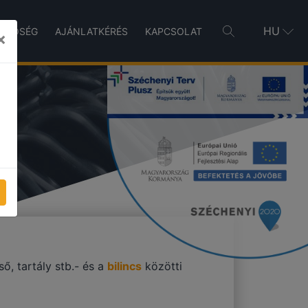
HU
INŐSÉG
AJÁNLATKÉRÉS
KAPCSOLAT
×
K
ső, tartály stb.- és a
bilincs
közötti