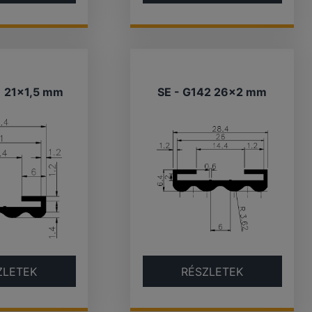
1 21×1,5 mm
SE - G142 26×2 mm
ZLETEK
RÉSZLETEK