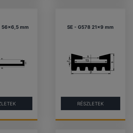
9 56×6,5 mm
SE - G578 21×9 mm
ZLETEK
RÉSZLETEK