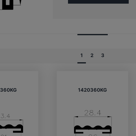
1
2
3
0360KG
1420360KG