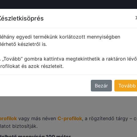
ŐL
PROFILOK
MŰANYAG PROFILOK
FORMADARABOK
M
Készletkisöprés
éhány egyedi termékünk korlátozott mennyiségben
lérhető készletről is.
Szorítóbilincs profilok
 „Tovább” gombra kattintva megtekinthetik a raktáron lévő
RÍTÓBILINCS PROFILO
rofilokat és azok részleteit.
Bezár
Tovább
profilok
vagy más néven
C-profilok
, a rögzítendő tárgy – c
atot biztosítják.
delhető mennyiség 100 méter