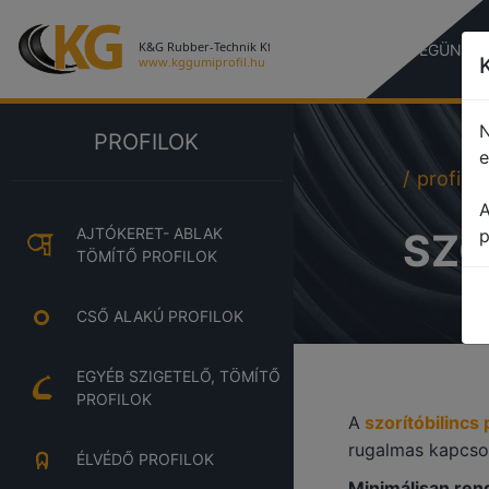
CÉGÜNKR
N
PROFILOK
e
profile
A
AJTÓKERET- ABLAK
SZO
p
TÖMÍTŐ PROFILOK
CSŐ ALAKÚ PROFILOK
EGYÉB SZIGETELŐ, TÖMÍTŐ
PROFILOK
A
szorítóbilincs 
rugalmas kapcsol
ÉLVÉDŐ PROFILOK
Minimálisan ren