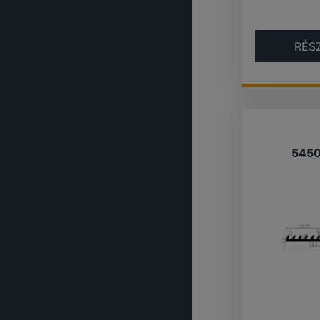
RÉS
545