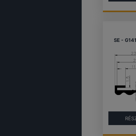
SE - G14
RÉS