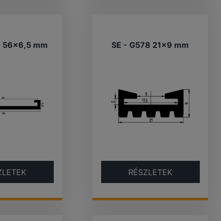
9 56×6,5 mm
SE - G578 21×9 mm
ZLETEK
RÉSZLETEK