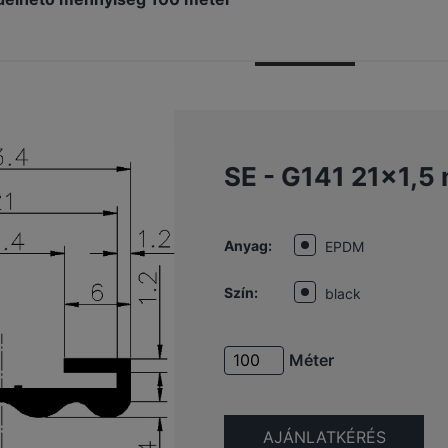
SE - G141 21×1,5
Anyag:
EPDM
Szín:
black
Méter