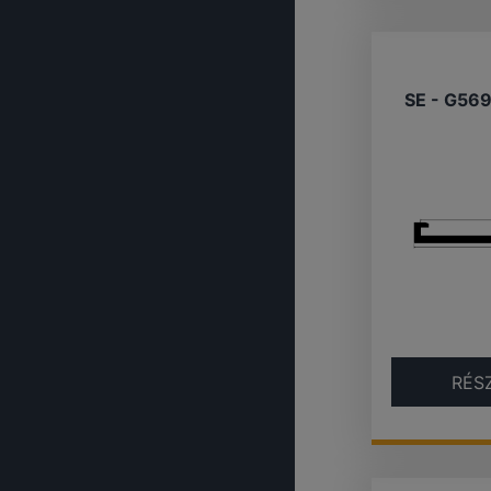
SE - G56
RÉS