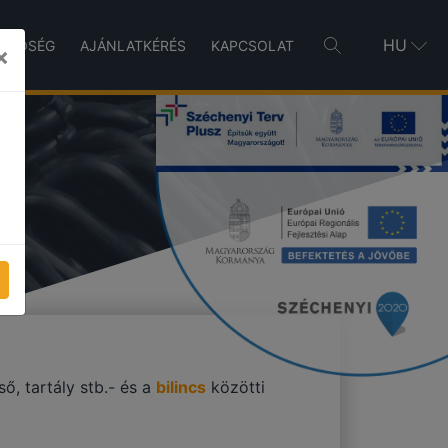
HU
INŐSÉG
AJÁNLATKÉRÉS
KAPCSOLAT
×
K
ső, tartály stb.- és a
bilincs
közötti