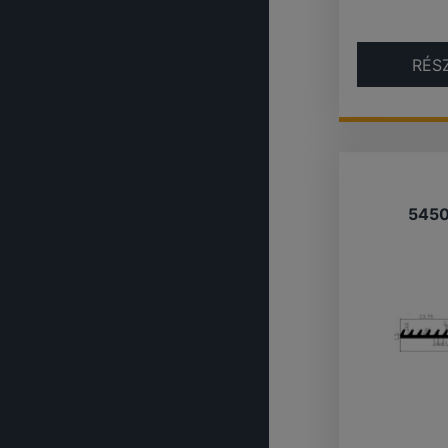
RÉS
545