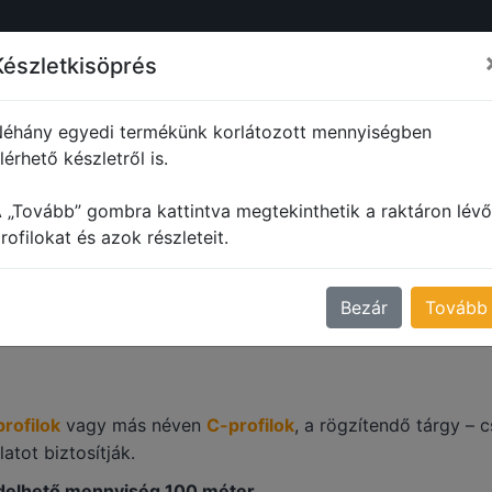
ŐL
PROFILOK
MŰANYAG PROFILOK
FORMADARABOK
M
Készletkisöprés
éhány egyedi termékünk korlátozott mennyiségben
lérhető készletről is.
Szorítóbilincs profilok
 „Tovább” gombra kattintva megtekinthetik a raktáron lévő
RÍTÓBILINCS PROFILO
rofilokat és azok részleteit.
Bezár
Tovább
profilok
vagy más néven
C-profilok
, a rögzítendő tárgy – c
atot biztosítják.
delhető mennyiség 100 méter