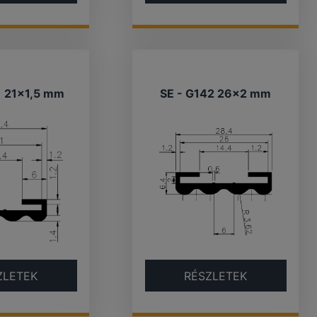
1 21×1,5 mm
SE - G142 26×2 mm
ZLETEK
RÉSZLETEK