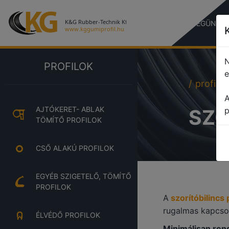
CÉGÜNKR
N
PROFILOK
e
profile
A
AJTÓKERET- ABLAK
SZO
p
TÖMÍTŐ PROFILOK
CSŐ ALAKÚ PROFILOK
EGYÉB SZIGETELŐ, TÖMÍTŐ
PROFILOK
A
szorítóbilincs 
rugalmas kapcsol
ÉLVÉDŐ PROFILOK
Minimálisan ren