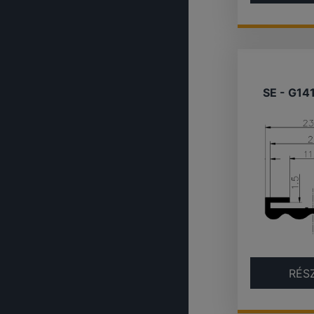
SE - G14
RÉS