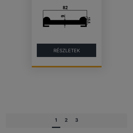
RÉSZLETEK
1
2
3