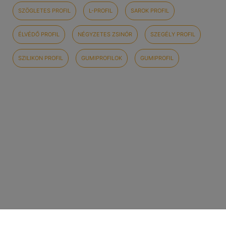
SZÖGLETES PROFIL
L-PROFIL
SAROK PROFIL
ÉLVÉDŐ PROFIL
NÉGYZETES ZSINÓR
SZEGÉLY PROFIL
SZILIKON PROFIL
GUMIPROFILOK
GUMIPROFIL