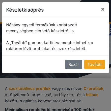
×
Készletkisöprés
Néhány egyedi termékünk korlátozott
mennyiségben elérhető készletről is.
profile
Szorítóbilincs profilok
A „Tovább” gombra kattintva megtekinthetik a
raktáron lévő profilokat és azok részleteit.
SZORÍTÓBILINCS PROFILOK
Bezár
Tovább
A
szorítóbilincs profilok
vagy más néven
C-profilok
,
a rögzítendő tárgy – cső, tartály stb.- és a
bilincs
közötti rugalmas kapcsolatot biztosítják.
Minimálisan rendelhető mennyiség 100 méter