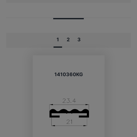
1
2
3
1410360KG