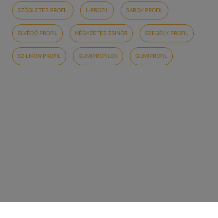
SZÖGLETES PROFIL
L-PROFIL
SAROK PROFIL
ÉLVÉDŐ PROFIL
NÉGYZETES ZSINÓR
SZEGÉLY PROFIL
SZILIKON PROFIL
GUMIPROFILOK
GUMIPROFIL