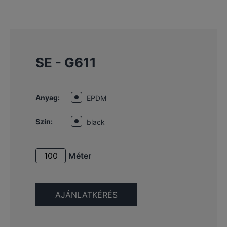
SE - G611
Anyag:
EPDM
Szín:
black
Méter