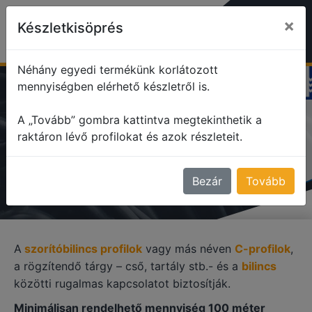
×
Készletkisöprés
Néhány egyedi termékünk korlátozott
mennyiségben elérhető készletről is.
profile
Szorítóbilincs profilok
A „Tovább” gombra kattintva megtekinthetik a
raktáron lévő profilokat és azok részleteit.
SZORÍTÓBILINCS PROFILOK
Bezár
Tovább
A
szorítóbilincs profilok
vagy más néven
C-profilok
,
a rögzítendő tárgy – cső, tartály stb.- és a
bilincs
közötti rugalmas kapcsolatot biztosítják.
Minimálisan rendelhető mennyiség 100 méter