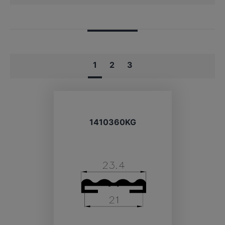
1
2
3
1410360KG