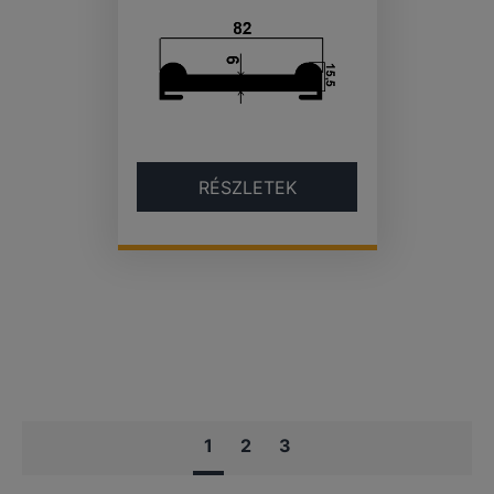
RÉSZLETEK
1
2
3