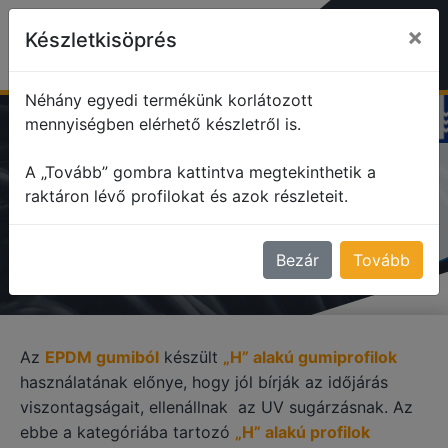
×
Készletkisöprés
Néhány egyedi termékünk korlátozott
mennyiségben elérhető készletről is.
profile
H alakú profilok
EPDM gumiprofilok
A „Tovább” gombra kattintva megtekinthetik a
raktáron lévő profilokat és azok részleteit.
EPDM GUMIPROFILOK
Bezár
Tovább
Az
EPDM gumiból
készült
„H” alakú gumiprofilok
használatának előnye, hogy jól bírják az időjárás
viszontagságait, ellenállnak az UV sugárzásnak. Az
ebbe a kategóriába tartozó
„H” alakú profilok