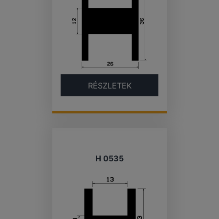
RÉSZLETEK
H 0535