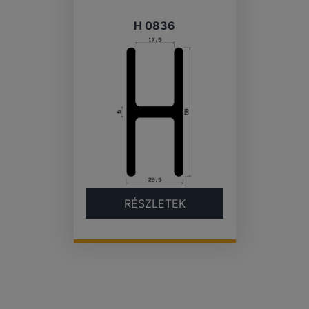
H 0836
RÉSZLETEK