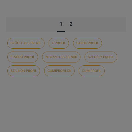
1
2
SZÖGLETES PROFIL
L-PROFIL
SAROK PROFIL
ÉLVÉDŐ PROFIL
NÉGYZETES ZSINÓR
SZEGÉLY PROFIL
SZILIKON PROFIL
GUMIPROFILOK
GUMIPROFIL