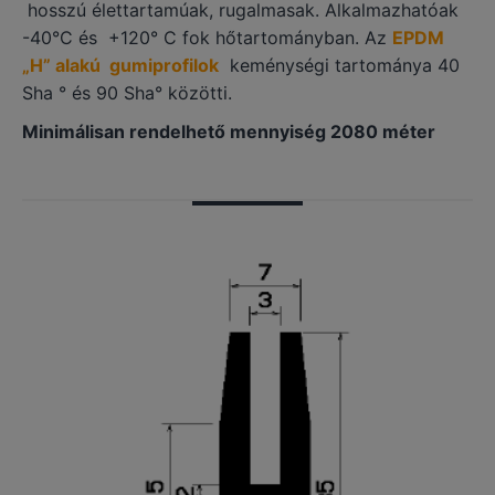
hosszú élettartamúak, rugalmasak. Alkalmazhatóak
-40°C és +120° C fok hőtartományban. Az
EPDM
„H” alakú gumiprofilok
keménységi tartománya 40
Sha ° és 90 Sha° közötti.
Minimálisan rendelhető mennyiség 2080 méter