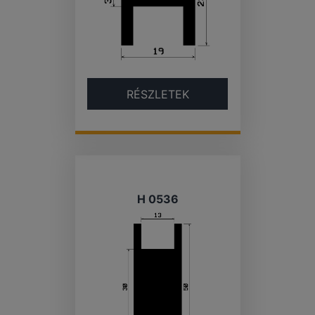
RÉSZLETEK
H 0536