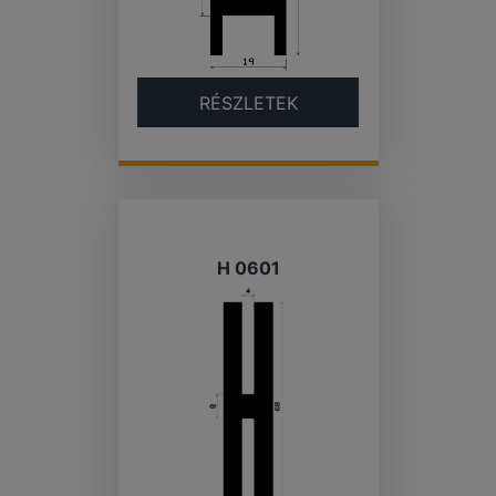
RÉSZLETEK
H 0601