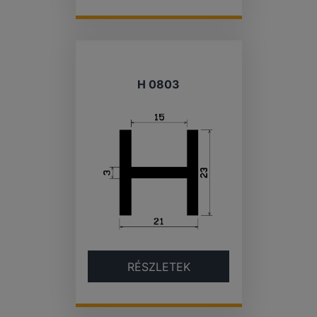
H 0803
RÉSZLETEK