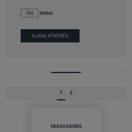
Méter
1
2
16430365KG