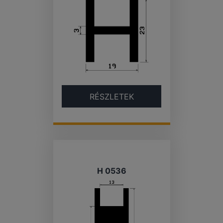
RÉSZLETEK
H 0536