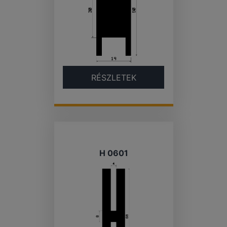
RÉSZLETEK
H 0601