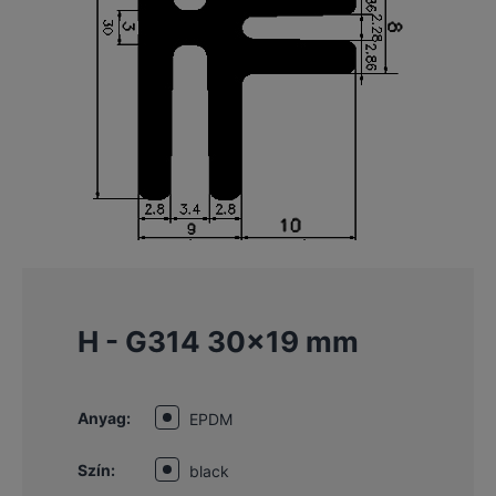
H - G314 30×19 mm
Anyag:
EPDM
Szín:
black