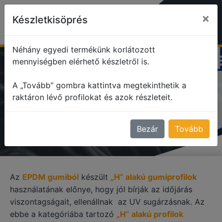
×
Készletkisöprés
Néhány egyedi termékünk korlátozott
mennyiségben elérhető készletről is.
profile
H alakú profilok
EPDM gumiprofilok
A „Tovább” gombra kattintva megtekinthetik a
raktáron lévő profilokat és azok részleteit.
EPDM GUMIPROFILOK
Bezár
Tovább
Az
EPDM gumiból
készült
„H” alakú gumiprofilok
használatának előnye, hogy jól bírják az időjárás
viszontagságait, ellenállnak az UV sugárzásnak. Az
ebbe a kategóriába tartozó
„H” alakú profilok