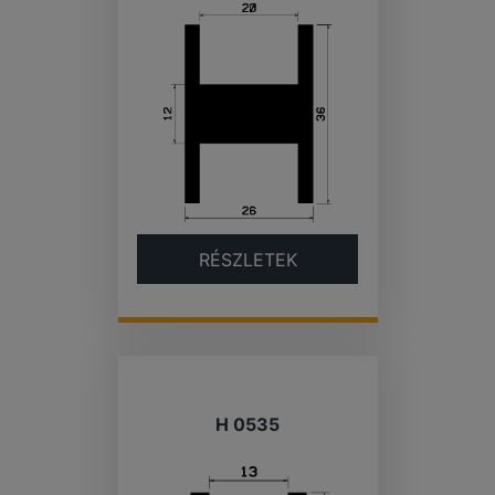
RÉSZLETEK
H 0535