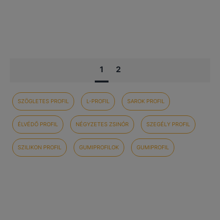
1
2
SZÖGLETES PROFIL
L-PROFIL
SAROK PROFIL
ÉLVÉDŐ PROFIL
NÉGYZETES ZSINÓR
SZEGÉLY PROFIL
SZILIKON PROFIL
GUMIPROFILOK
GUMIPROFIL