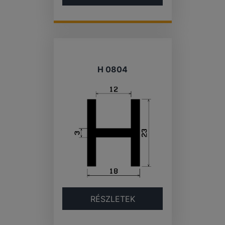
H 0804
RÉSZLETEK