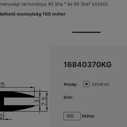
énységi tartománya 40 Sha ° és 90 Sha° közötti.
delhető mennyiség 100 méter
16840370KG
Anyag:
EPDM 65
Szín:
Méter