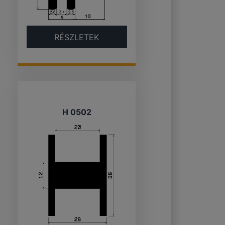
RÉSZLETEK
H 0502