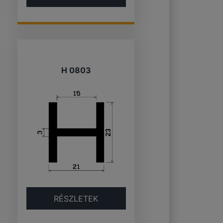
H 0803
RÉSZLETEK