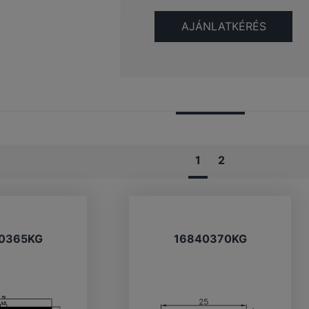
1
2
0365KG
16840370KG