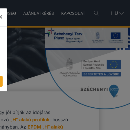
HU
INŐSÉG
AJÁNLATKÉRÉS
KAPCSOLAT
×
y jól bírják az időjárás
rtozó
„H” alakú profilok
hosszú
ományban. Az
EPDM „H” alakú