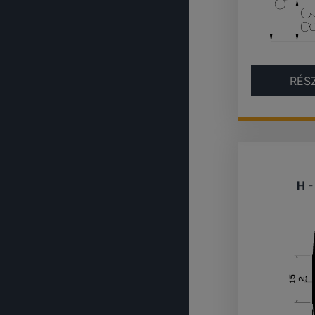
RÉS
H 