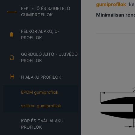
gumiprofilok
kem
FEKTETŐ ÉS SZIGETELŐ
Minimálisan ren
GUMIPROFILOK
FÉLKÖR ALAKÚ, D-
PROFILOK
GÖRDÜLŐ AJTÓ - UJJVÉDŐ
PROFILOK
H ALAKÚ PROFILOK
EPDM gumiprofilok
szilikon gumiprofilok
KÖR ÉS OVÁL ALAKÚ
PROFILOK