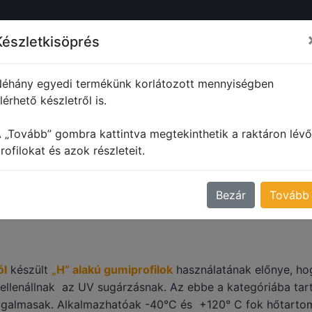
ŐL
PROFILOK
MŰANYAG PROFILOK
FORMADARABOK
M
Készletkisöprés
éhány egyedi termékünk korlátozott mennyiségben
lérhető készletről is.
H alakú profilok
EPDM gumiprofilok
 „Tovább” gombra kattintva megtekinthetik a raktáron lévő
M GUMIPROFILOK
rofilokat és azok részleteit.
Bezár
Tovább
ól
készült
„H” alakú gumiprofilok
használatának előnye, hog
 ellenállnak az UV sugárzásnak. Az ebbe a kategóriába ta
rugalmasak. Alkalmazhatóak -40°C és +120° C fok hőtart