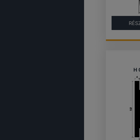
RÉS
H 