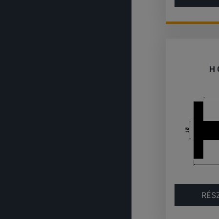
H 
RÉS