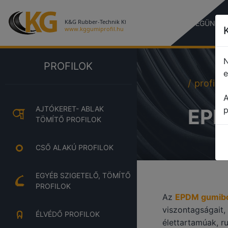
CÉGÜNKR
N
PROFILOK
e
profile
A
AJTÓKERET- ABLAK
EPD
p
TÖMÍTŐ PROFILOK
CSŐ ALAKÚ PROFILOK
EGYÉB SZIGETELŐ, TÖMÍTŐ
PROFILOK
Az
EPDM gumib
viszontagságait,
ÉLVÉDŐ PROFILOK
élettartamúak, 