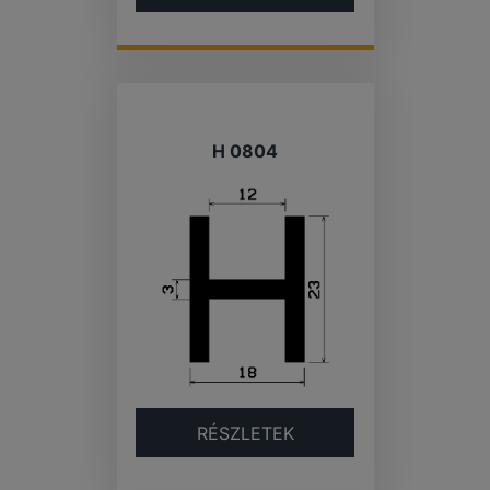
H 0804
RÉSZLETEK