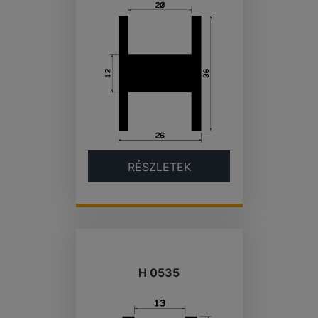
RÉSZLETEK
H 0535