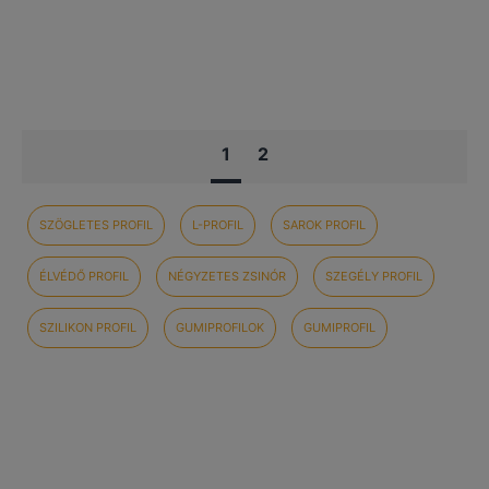
1
2
SZÖGLETES PROFIL
L-PROFIL
SAROK PROFIL
ÉLVÉDŐ PROFIL
NÉGYZETES ZSINÓR
SZEGÉLY PROFIL
SZILIKON PROFIL
GUMIPROFILOK
GUMIPROFIL