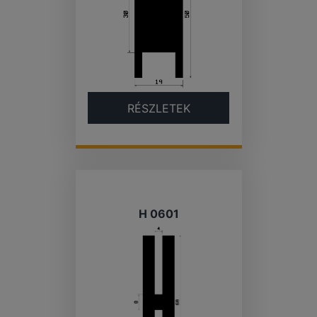
RÉSZLETEK
H 0601