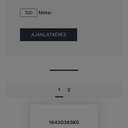
Méter
1
2
16430365KG