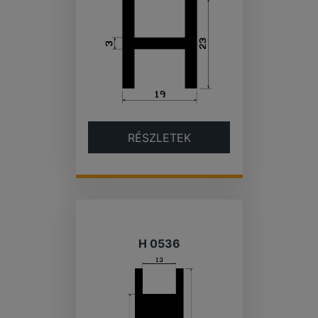
RÉSZLETEK
H 0536