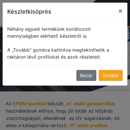
×
Készletkisöprés
Néhány egyedi termékünk korlátozott
mennyiségben elérhető készletről is.
profile
H alakú profilok
EPDM gumiprofilok
A „Tovább” gombra kattintva megtekinthetik a
raktáron lévő profilokat és azok részleteit.
EPDM GUMIPROFILOK
Bezár
Tovább
Az
EPDM gumiból
készült
„H” alakú gumiprofilok
használatának előnye, hogy jól bírják az időjárás
viszontagságait, ellenállnak az UV sugárzásnak. Az
ebbe a kategóriába tartozó
„H” alakú profilok