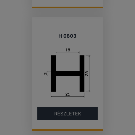
H 0803
RÉSZLETEK