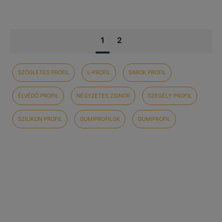
1
2
SZÖGLETES PROFIL
L-PROFIL
SAROK PROFIL
ÉLVÉDŐ PROFIL
NÉGYZETES ZSINÓR
SZEGÉLY PROFIL
SZILIKON PROFIL
GUMIPROFILOK
GUMIPROFIL