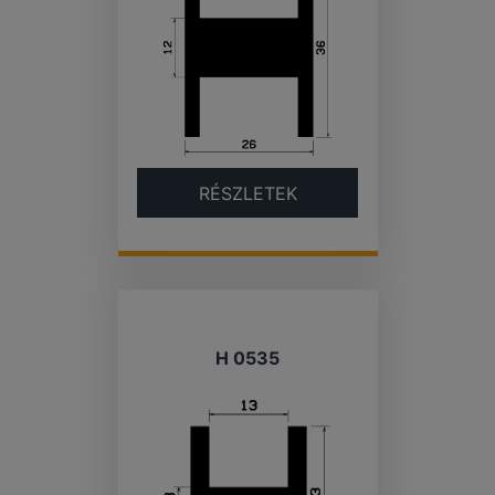
RÉSZLETEK
H 0535