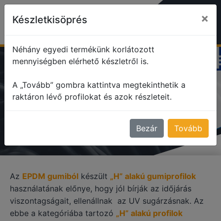
×
Készletkisöprés
Néhány egyedi termékünk korlátozott
mennyiségben elérhető készletről is.
profile
H alakú profilok
EPDM gumiprofilok
A „Tovább” gombra kattintva megtekinthetik a
raktáron lévő profilokat és azok részleteit.
EPDM GUMIPROFILOK
Bezár
Tovább
Az
EPDM gumiból
készült
„H” alakú gumiprofilok
használatának előnye, hogy jól bírják az időjárás
viszontagságait, ellenállnak az UV sugárzásnak. Az
ebbe a kategóriába tartozó
„H” alakú profilok