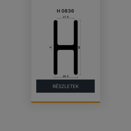
H 0836
RÉSZLETEK