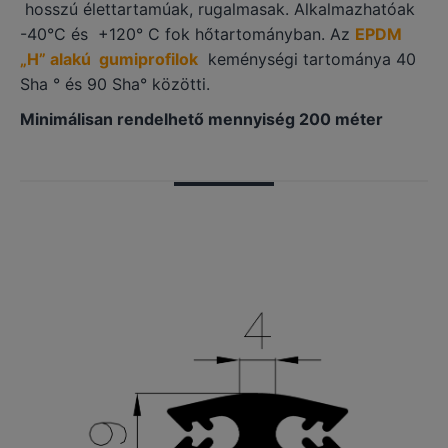
hosszú élettartamúak, rugalmasak. Alkalmazhatóak
-40°C és +120° C fok hőtartományban. Az
EPDM
„H” alakú gumiprofilok
keménységi tartománya 40
Sha ° és 90 Sha° közötti.
Minimálisan rendelhető mennyiség 200 méter