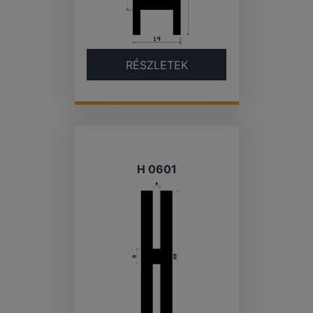
RÉSZLETEK
H 0601