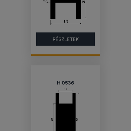
RÉSZLETEK
H 0536