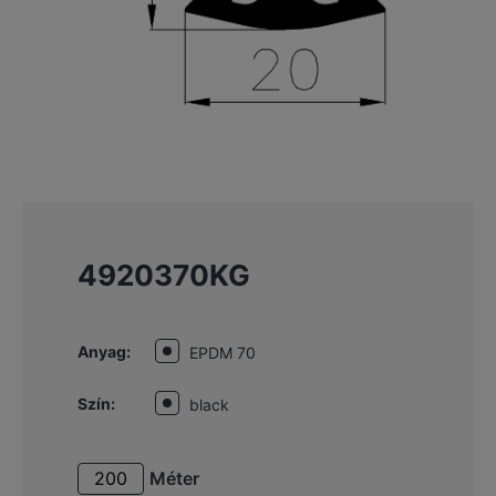
4920370KG
Anyag:
EPDM 70
Szín:
black
Méter