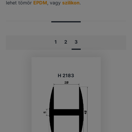
lehet tömör
EPDM
, vagy
szilikon
.
1
2
3
H 2183