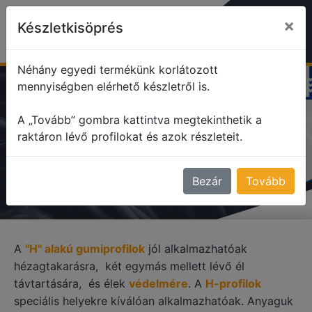
×
Készletkisöprés
Néhány egyedi termékünk korlátozott
mennyiségben elérhető készletről is.
profile
H alakú profilok
A „Tovább” gombra kattintva megtekinthetik a
raktáron lévő profilokat és azok részleteit.
H ALAKÚ PROFILOK
Bezár
Tovább
A
"H" alakú gumiprofilok
jól alkalmazhatóak
hézagtakarásra, két egymás mellett lévő él
távtartására, és élek
védelmére
. A
H-profilok
speciális helyekre kíválóan alkalmazhatóak. Anyaguk