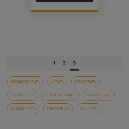
1
2
3
SZÖGLETES PROFIL
L-PROFIL
SAROK PROFIL
ÉLVÉDŐ PROFIL
NÉGYZETES ZSINÓR
SZEGÉLY PROFIL
SZILIKON PROFIL
GUMIPROFILOK
GUMIPROFIL