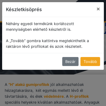
×
Készletkisöprés
Néhány egyedi termékünk korlátozott
mennyiségben elérhető készletről is.
profile
H alakú profilok
A „Tovább” gombra kattintva megtekinthetik a
raktáron lévő profilokat és azok részleteit.
H ALAKÚ PROFILOK
Bezár
Tovább
A
"H" alakú gumiprofilok
jól alkalmazhatóak
hézagtakarásra, két egymás mellett lévő él
távtartására, és élek
védelmére
. A
H-profilok
speciális helyekre kíválóan alkalmazhatóak. Anyaguk