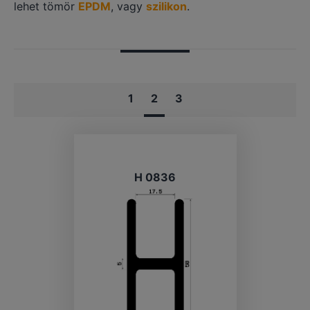
lehet tömör
EPDM
, vagy
szilikon
.
1
2
3
H 0836