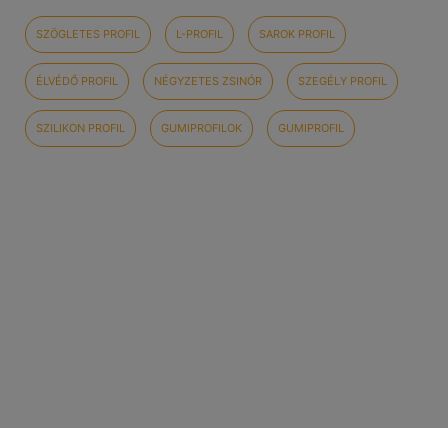
SZÖGLETES PROFIL
L-PROFIL
SAROK PROFIL
ÉLVÉDŐ PROFIL
NÉGYZETES ZSINÓR
SZEGÉLY PROFIL
SZILIKON PROFIL
GUMIPROFILOK
GUMIPROFIL