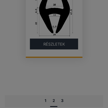
RÉSZLETEK
1
2
3