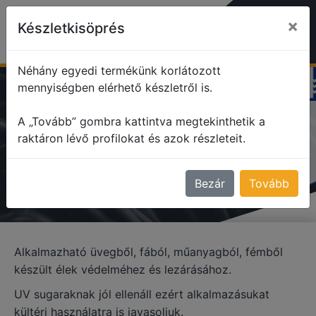
×
Készletkisöprés
Néhány egyedi termékünk korlátozott
mennyiségben elérhető készletről is.
profile
Szögalakú profil / L-profil
A „Tovább” gombra kattintva megtekinthetik a
raktáron lévő profilokat és azok részleteit.
gumi profilok
GUMI PROFILOK
Bezár
Tovább
Alkalmazható üvegből, fából, műanyagból, fémből
készült élek védelméhez és lezárásához.
UV sugaraknak jól ellenáll ezért alkalmazásukat
kültéri használatra is javasoljuk.