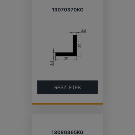
13070370KG
RÉSZLETEK
13080365KG