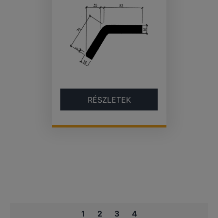
RÉSZLETEK
1
2
3
4