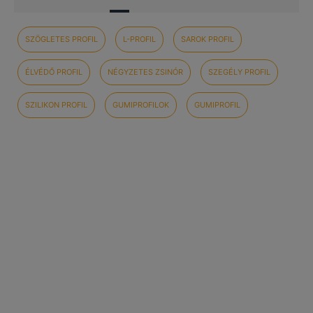
SZÖGLETES PROFIL
L-PROFIL
SAROK PROFIL
ÉLVÉDŐ PROFIL
NÉGYZETES ZSINÓR
SZEGÉLY PROFIL
SZILIKON PROFIL
GUMIPROFILOK
GUMIPROFIL