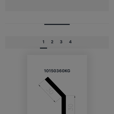
1
2
3
4
10150360KG