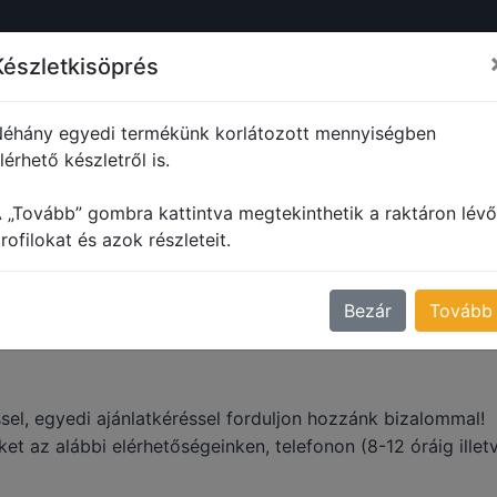
ŐL
PROFILOK
MŰANYAG PROFILOK
FORMADARABOK
M
Készletkisöprés
éhány egyedi termékünk korlátozott mennyiségben
lérhető készletről is.
 „Tovább” gombra kattintva megtekinthetik a raktáron lévő
Kapcsolat
rofilokat és azok részleteit.
Bezár
Tovább
sel, egyedi ajánlatkéréssel forduljon hozzánk bizalommal!
et az alábbi elérhetőségeinken, telefonon (8-12 óráig illet