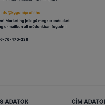
:
info@kggumiprofil.hu
em! Marketing jellegű megkereséseket
ag e-mailben áll módunkban fogadni!
36-76-470-236
S ADATOK
CÍM ADATO