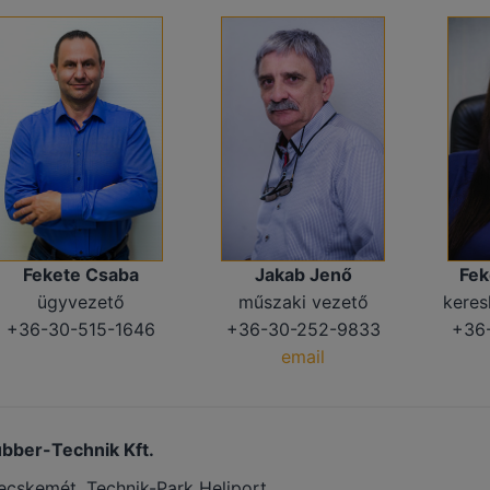
Fekete Csaba
Jakab Jenő
Fek
ügyvezető
műszaki vezető
keres
+36-30-515-1646
+36-30-252-9833
+36
email
bber-Technik Kft.
ecskemét, Technik-Park Heliport