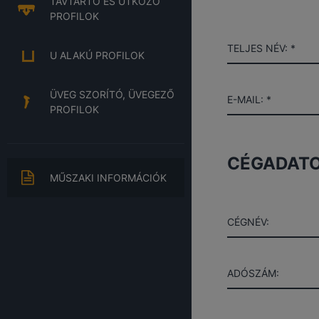
TÁVTARTÓ ÉS ÜTKÖZŐ
PROFILOK
TELJES NÉV: *
U ALAKÚ PROFILOK
ÜVEG SZORÍTÓ, ÜVEGEZŐ
E-MAIL: *
PROFILOK
CÉGADAT
MŰSZAKI INFORMÁCIÓK
CÉGNÉV:
ADÓSZÁM: