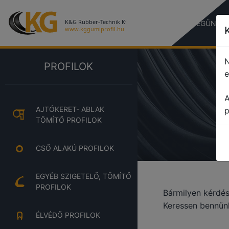
CÉGÜNKR
N
PROFILOK
e
A
AJTÓKERET- ABLAK
p
TÖMÍTŐ PROFILOK
CSŐ ALAKÚ PROFILOK
EGYÉB SZIGETELŐ, TÖMÍTŐ
PROFILOK
Bármilyen kérdés
Keressen bennünk
ÉLVÉDŐ PROFILOK