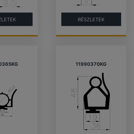
ZLETEK
RÉSZLETEK
0365KG
11990370KG