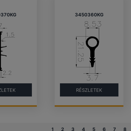
0370KG
3450360KG
ZLETEK
RÉSZLETEK
1
2
3
4
5
6
7
8