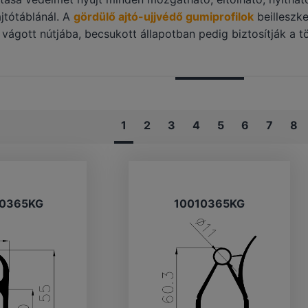
jtótáblánál. A
gördülő ajtó-ujjvédő gumiprofilok
beilleszk
 vágott nútjába, becsukott állapotban pedig biztosítják a 
1
2
3
4
5
6
7
8
0365KG
10010365KG