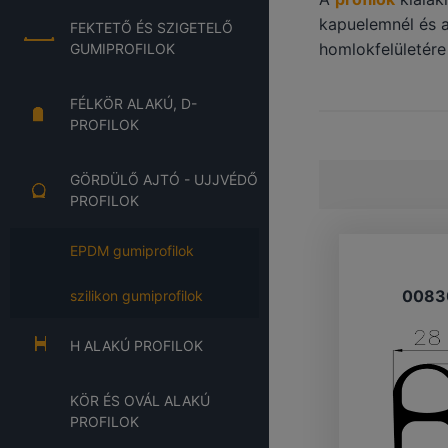
kapuelemnél és a
FEKTETŐ ÉS SZIGETELŐ
homlokfelületére
GUMIPROFILOK
FÉLKÖR ALAKÚ, D-
PROFILOK
GÖRDÜLŐ AJTÓ - UJJVÉDŐ
PROFILOK
EPDM gumiprofilok
0083
szilikon gumiprofilok
H ALAKÚ PROFILOK
KÖR ÉS OVÁL ALAKÚ
PROFILOK