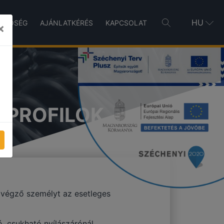
HU
INŐSÉG
AJÁNLATKÉRÉS
KAPCSOLAT
×
 PROFILOK
 végző személyt az esetleges
, csukható nyílászárónál,