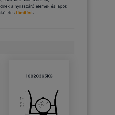
ednek a nyílászáró elemek és lapok
tökéletes
tömítést
.
10020365KG