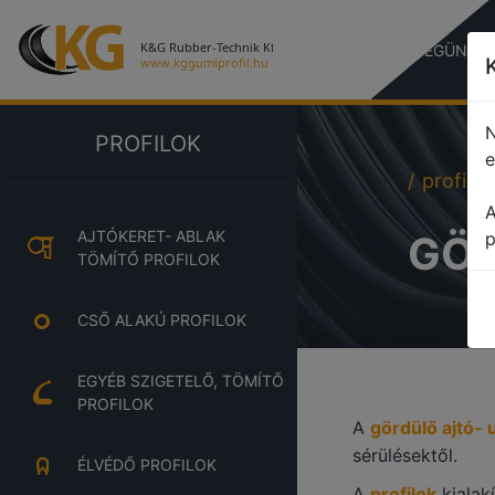
CÉGÜNKR
N
PROFILOK
e
profile
A
AJTÓKERET- ABLAK
GÖR
p
TÖMÍTŐ PROFILOK
CSŐ ALAKÚ PROFILOK
EGYÉB SZIGETELŐ, TÖMÍTŐ
PROFILOK
A
gördülő ajtó- 
sérülésektől.
ÉLVÉDŐ PROFILOK
A
profilok
kialak