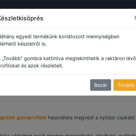
ŐL
PROFILOK
MŰANYAG PROFILOK
FORMADARABOK
M
Készletkisöprés
éhány egyedi termékünk korlátozott mennyiségben
lérhető készletről is.
Gördülő ajtó - ujjvédő profilok
 „Tovább” gombra kattintva megtekinthetik a raktáron lévő
DÜLŐ AJTÓ - UJJVÉDŐ
rofilokat és azok részleteit.
Bezár
Tovább
ujjvédő gumiprofilok
használata megvédi a nyitást-csukást
ítása védelmet nyújt minden mozgatható, eltolható, nyitható