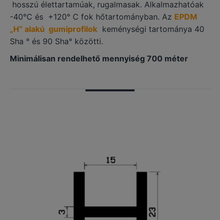
hosszú élettartamúak, rugalmasak. Alkalmazhatóak
-40°C és +120° C fok hőtartományban. Az
EPDM
„H” alakú gumiprofilok
keménységi tartománya 40
Sha ° és 90 Sha° közötti.
Minimálisan rendelhető mennyiség 700 méter