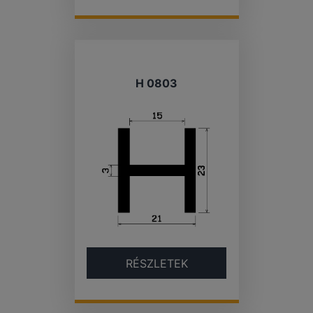
H 0803
RÉSZLETEK