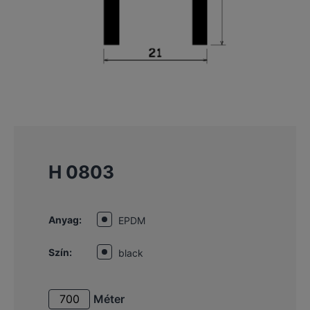
H 0803
Anyag:
EPDM
Szín:
black
Méter