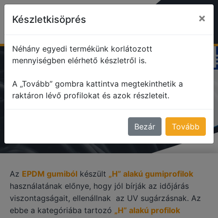
×
Készletkisöprés
Néhány egyedi termékünk korlátozott
mennyiségben elérhető készletről is.
profile
H alakú profilok
EPDM gumiprofilok
A „Tovább” gombra kattintva megtekinthetik a
raktáron lévő profilokat és azok részleteit.
EPDM GUMIPROFILOK
Bezár
Tovább
Az
EPDM gumiból
készült
„H” alakú gumiprofilok
használatának előnye, hogy jól bírják az időjárás
viszontagságait, ellenállnak az UV sugárzásnak. Az
ebbe a kategóriába tartozó
„H” alakú profilok