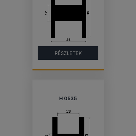
RÉSZLETEK
H 0535