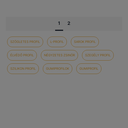
1
2
SZÖGLETES PROFIL
L-PROFIL
SAROK PROFIL
ÉLVÉDŐ PROFIL
NÉGYZETES ZSINÓR
SZEGÉLY PROFIL
SZILIKON PROFIL
GUMIPROFILOK
GUMIPROFIL