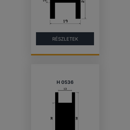
RÉSZLETEK
H 0536