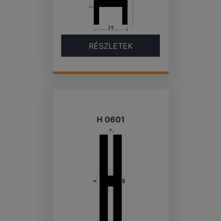
RÉSZLETEK
H 0601