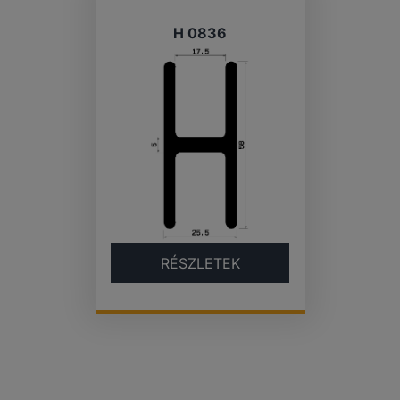
H 0836
RÉSZLETEK