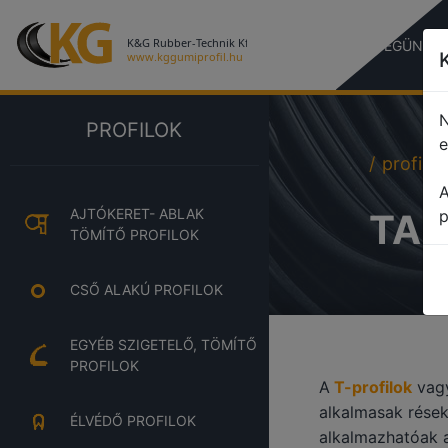
CÉGÜNKR
N
PROFILOK
e
profile
A
AJTÓKERET- ABLAK
TAK
p
TÖMÍTŐ PROFILOK
CSŐ ALAKÚ PROFILOK
EGYÉB SZIGETELŐ, TÖMÍTŐ
PROFILOK
A
T-profilok
vag
alkalmasak rése
ÉLVÉDŐ PROFILOK
alkalmazhatóak 