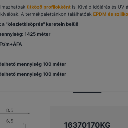
almazhatóak
ütköző profilokként
is. Kiváló időjárás és UV 
s kiválóak. A termékpalettánkon találhatóak
EPDM és szilik
 a "készletkisöprés" keretein belül!
mennyiség: 1425 méter
-Ft/m+ÁFA
delhető mennyiség 100 méter
delhető mennyiség 100 méter
16370170KG