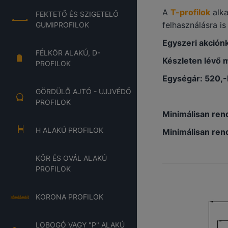
A
T-profilok
alk
FEKTETŐ ÉS SZIGETELŐ
felhasználásra i
GUMIPROFILOK
Egyszeri akciónk
FÉLKÖR ALAKÚ, D-
Készleten lévő 
PROFILOK
Egységár: 520,
GÖRDÜLŐ AJTÓ - UJJVÉDŐ
PROFILOK
Minimálisan ren
H ALAKÚ PROFILOK
Minimálisan ren
KÖR ÉS OVÁL ALAKÚ
PROFILOK
KORONA PROFILOK
LOBOGÓ VAGY "P" ALAKÚ