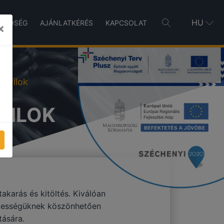
HU
INŐSÉG
AJÁNLATKÉRÉS
KAPCSOLAT
×
rofilok
FILOK
akarás és kitöltés. Kiválóan
pességüknek köszönhetően
tására.