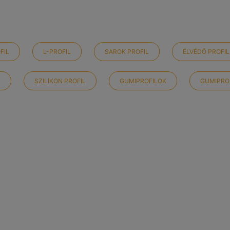
FIL
L-PROFIL
SAROK PROFIL
ÉLVÉDŐ PROFIL
L
SZILIKON PROFIL
GUMIPROFILOK
GUMIPRO